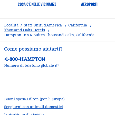
COSA C’È NELLE VICINANZE
AEROPORTI
Località
/
Stati Uniti
d'America
/
California
/
Thousand Oaks Hotels
/
Hampton Inn & Suites Thousand Oaks, California
Come possiamo aiutarti?
Telefono:
+1-800-HAMPTON
,
Apre una nuova scheda
Numero di telefono globale
facebook
x
instagram
,
si apre in una nuova scheda
,
si apre in una nuova scheda
,
si apre in una nuova scheda
Buoni spesa Hilton (per l’Europa)
Soggiorni con animali domestici
Ispirazione di viaggio