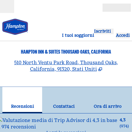
Vai al contenuto
Aperto
Iscriviti
I tuoi soggiorni
Accedi
HAMPTON INN & SUITES THOUSAND OAKS, CALIFORNIA
,
A
510 North Ventu Park Road, Thousand Oaks,
California, 91320, Stati Uniti
1
/
12
immagine precedente
imm
1 di 12
Contattaci
Recensioni
Contattaci
Ora di arrivo
4,3
(
974
)