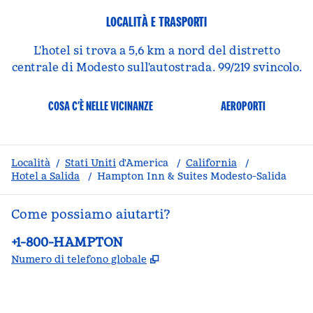
LOCALITÀ E TRASPORTI
L'hotel si trova a 5,6 km a nord del distretto
centrale di Modesto sull'autostrada. 99/219 svincolo.
COSA C’È NELLE VICINANZE
AEROPORTI
Località
/
Stati Uniti
d'America
/
California
/
Hotel a Salida
/
Hampton Inn & Suites Modesto-Salida
Come possiamo aiutarti?
Telefono:
+1-800-HAMPTON
,
Apre una nuova scheda
Numero di telefono globale
facebook
x
instagram
,
si apre in una nuova scheda
,
si apre in una nuova scheda
,
si apre in una nuova scheda