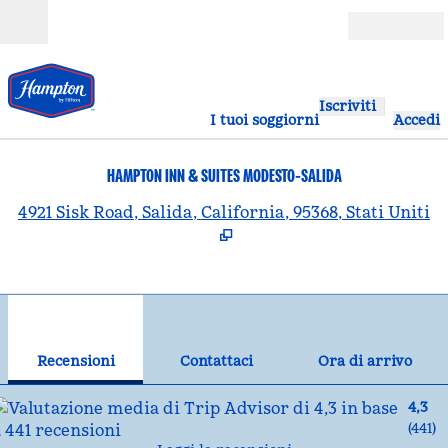
Vai al contenuto
Aperto
Iscriviti
I tuoi soggiorni
Accedi
HAMPTON INN & SUITES MODESTO-SALIDA
,
A
4921 Sisk Road, Salida, California, 95368, Stati Uniti
1
/
11
immagine precedente
imm
1 di 11
Contattaci
Recensioni
Contattaci
Ora di arrivo
4,3
(
441
)