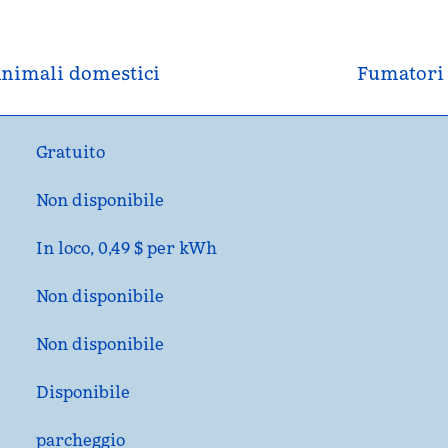
nimali domestici
Fumatori
Gratuito
Non disponibile
In loco
, 0,49 $ per kWh
Non disponibile
Non disponibile
Disponibile
parcheggio