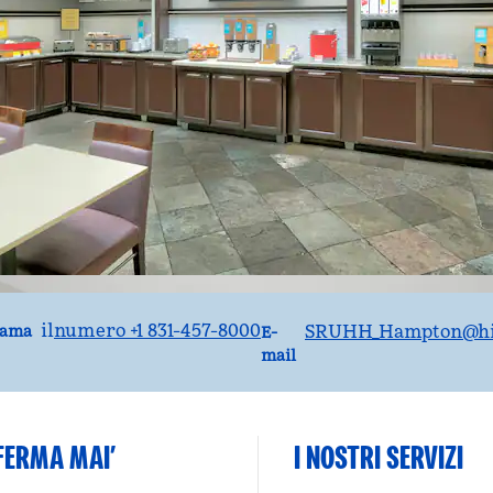
iama
Email
il
numero +1 831-457-8000
SRUHH_Hampton
@hi
iama
E-
mail
 FERMA MAI’
I NOSTRI SERVIZI