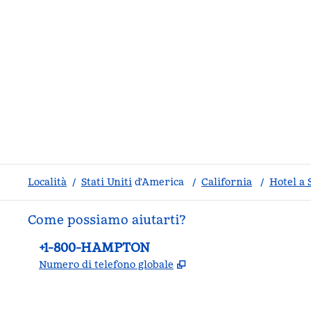
Località
/
Stati Uniti
d'America
/
California
/
Hotel a 
Come possiamo aiutarti?
Telefono:
+1-800-HAMPTON
,
Apre una nuova sche
Numero di telefono globale
facebook
x
instagram