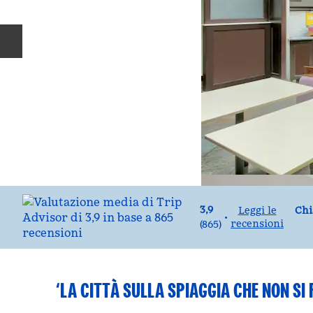
Diapositiva precedente
Ch
3,9
Ch
Leggi le
•
recensioni
(
865
)
‘LA CITTÀ SULLA SPIAGGIA CHE NON SI