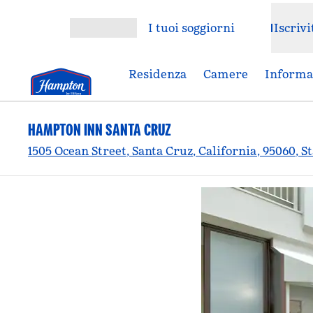
Vai al contenuto
I tuoi soggiorni
Iscrivi
Apri menu
Residenza
Camere
Informaz
HAMPTON INN SANTA CRUZ
1505 Ocean Street, Santa Cruz, California, 95060, St