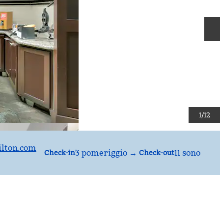
D
1
/
12
lton.com
3 pomeriggio
→
11 sono
Check-in
Check-out