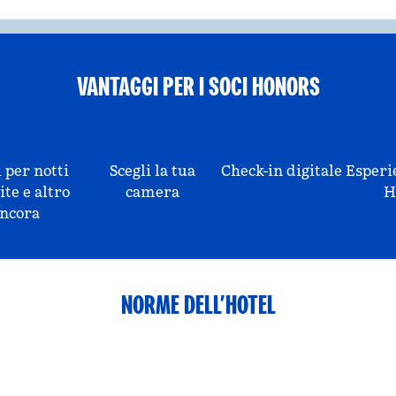
VANTAGGI PER I SOCI HONORS
 per notti
Scegli la tua
Check-in digitale
Esperi
ite e altro
camera
H
ncora
NORME DELL’HOTEL