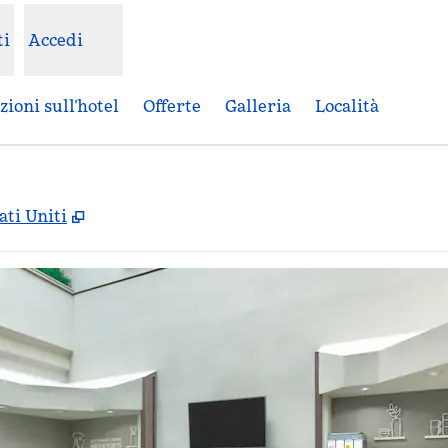
ti
Accedi
ioni sull’hotel
Offerte
Galleria
Località
,
Apre una nuova scheda
ati Uniti