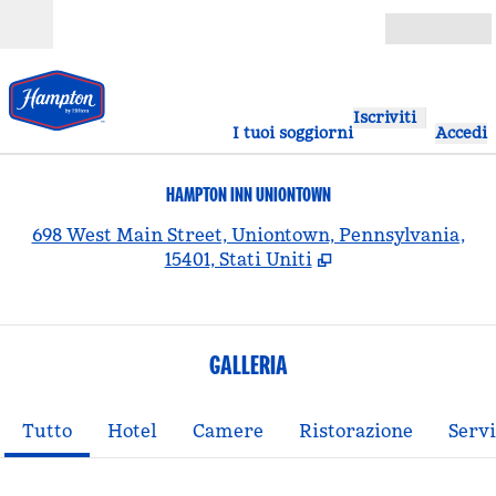
Vai al contenuto
Aperto
Iscriviti
I tuoi soggiorni
Accedi
HAMPTON INN UNIONTOWN
,
A
698 West Main Street, Uniontown, Pennsylvania,
15401, Stati Uniti
GALLERIA
Tutto
Hotel
Camere
Ristorazione
Servi