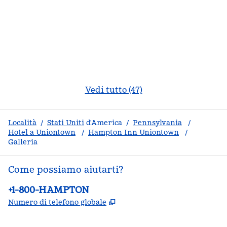
Vedi tutto (47)
Località
/
Stati Uniti
d'America
/
Pennsylvania
/
Hotel a Uniontown
/
Hampton Inn Uniontown
/
Galleria
Come possiamo aiutarti?
Telefono:
+1-800-HAMPTON
,
Apre una nuova scheda
Numero di telefono globale