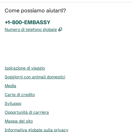
Come possiamo aiutarti?
Telefono:
+1-800-EMBASSY
,
Apre una nuova scheda
Numero di telefono globale
x
facebook
instagram
,
si apre in una nuova scheda
,
si apre in una nuova scheda
,
si apre in una nuova scheda
Ispirazione di viaggio
Soggiorni con animali domestici
Media
Carte di credito
Sviluppo
Opportunità di carriera
Mappa del sito
Informativa globale sulla privacy