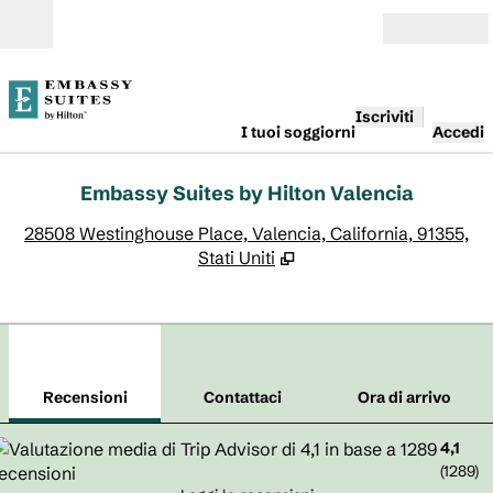
Vai al contenuto
Aperto
Iscriviti
I tuoi soggiorni
Accedi
Embassy Suites by Hilton Valencia
,
A
28508 Westinghouse Place, Valencia, California, 91355,
Stati Uniti
1
/
12
immagine precedente
imm
1 di 12
Contattaci
Recensioni
Contattaci
Ora di arrivo
4,1
(
1289
)