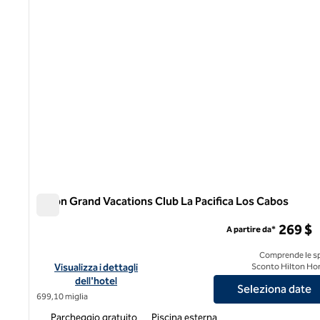
Hilton Grand Vacations Club La Pacifica Los Cabos
Hilton Grand Vacations Club La Pacifica Los Cabos
269 $
A partire da*
Comprende le s
Visualizza i dettagli dell'hotel Hilton Grand Vacations Club La
Visualizza i dettagli
Sconto Hilton Ho
dell'hotel
Seleziona date
699,10 miglia
Parcheggio gratuito
Piscina esterna