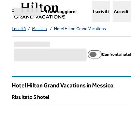
Vai al contenuto
,
apre una nuova scheda
0
I tuoi soggiorni
Iscriviti
Accedi
Località
/
Messico
/
Hotel Hilton Grand Vacations
Confronta hote
Hotel Hilton Grand Vacations in Messico
Risultato 3 hotel
1
Risultato 3 hotel
immagine precedente
1 di 12