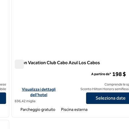
Hilton Vacation Club Cabo Azul Los Cabos
Hilton Vacation Club Cabo Azul Los Cabos
198 $
A partire da*
pese
Comprende le s
Zihuatanejo Messico
Visualizza i dettagli dell'hotel Hilton Vacation Club Cabo Azu
bile
Visualizza i dettagli
Sconto Hilton Honors semiflessi
dell'hotel
Seleziona date
696,42 miglia
Parcheggio gratuito
Piscina esterna
/
12
immagine successiva