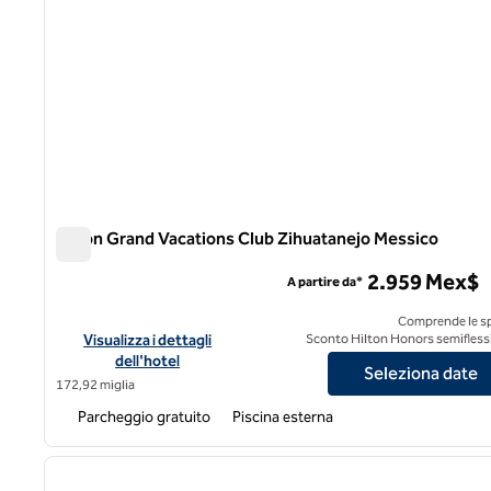
Hilton Grand Vacations Club Zihuatanejo Messico
Hilton Grand Vacations Club Zihuatanejo Messico
2.959 Mex$
A partire da*
Comprende le s
Visualizza i dettagli dell'hotel Hilton Grand Vacations Club 
Visualizza i dettagli
Sconto Hilton Honors semiflessi
dell'hotel
Seleziona date
172,92 miglia
Parcheggio gratuito
Piscina esterna
1
immagine precedente
1 di 12