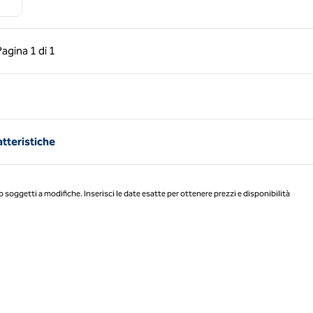
a precedente, 1 di 1
Pagina successiva, 1 di 1
Pagina
1 di 1
Pagina 1 di 1
atteristiche
o soggetti a modifiche. Inserisci le date esatte per ottenere prezzi e disponibilità