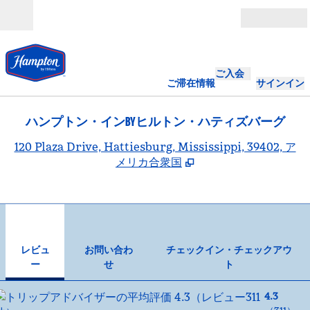
コンテンツに移動
営業時間
ご入会
ご滞在情報
サインイン
ハンプトン・インBYヒルトン・ハティズバーグ
,
120 Plaza Drive, Hattiesburg, Mississippi, 39402, ア
メリカ合衆国
1
/
11
前の画像
次の
1/11
お問い合わせ
レビュ
お問い合わ
チェックイン・チェックアウ
ー
せ
ト
4.3