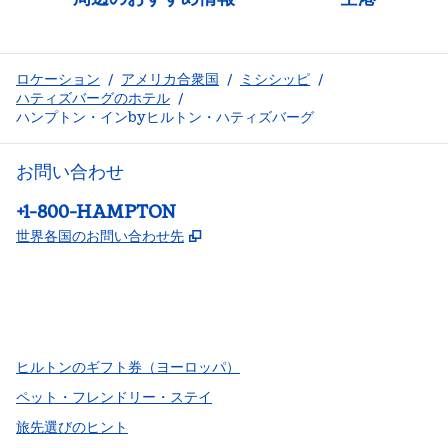
ロケーション
/
アメリカ合衆国
/
ミシシッピ
/
ハティズバーグのホテル
/
ハンプトン・インbyヒルトン・ハティズバーグ
お問い合わせ
電話：
+1-800-HAMPTON
,
新しいタブで開きます
世界各国のお問い合わせ先
Facebook
x
Instagram
、
新しいタブで開きます
、
新しいタブで開きます
、
新しいタブで開きます
ヒルトンのギフト券（ヨーロッパ）
ペット・フレンドリー・ステイ
旅先選びのヒント