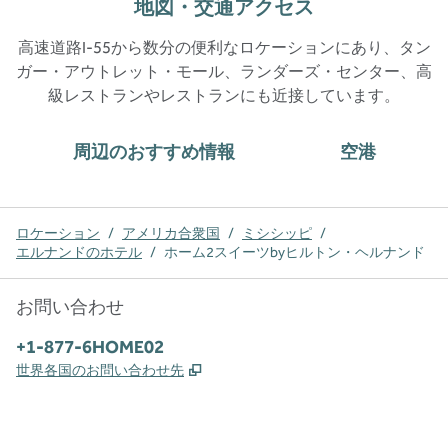
地図・交通アクセス
高速道路I-55から数分の便利なロケーションにあり、タン
ガー・アウトレット・モール、ランダーズ・センター、高
級レストランやレストランにも近接しています。
周辺のおすすめ情報
空港
ロケーション
/
アメリカ合衆国
/
ミシシッピ
/
エルナンドのホテル
/
ホーム2スイーツbyヒルトン・ヘルナンド
お問い合わせ
電話番号：
+1-877-6HOME02
,
新しいタブで開きます
世界各国のお問い合わせ先
x
Facebook
Instagram
、
新しいタブで開きます
、
新しいタブで開きます
、
新しいタブで開きます