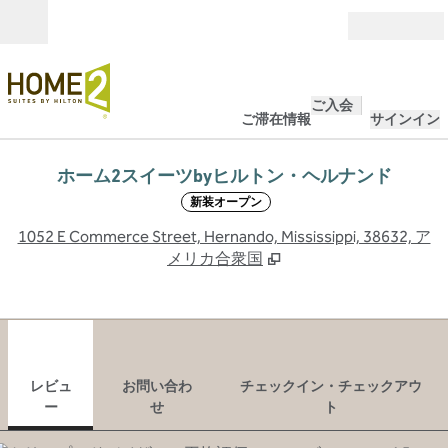
コンテンツに移動
営業時間
ご入会
ご滞在情報
サインイン
ホーム2スイーツbyヒルトン・ヘルナンド
新装オープン
,
1052 E Commerce Street, Hernando, Mississippi, 38632, ア
メリカ合衆国
1
/
12
前の画像
次の
1/12
お問い合わせ
レビュ
お問い合わ
チェックイン・チェックアウ
ー
せ
ト