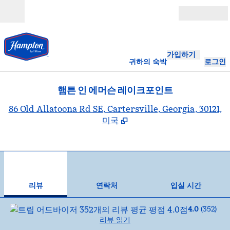
콘텐츠로 이동
개장
가입하기
귀하의 숙박
로그인
햄튼 인 에머슨 레이크포인트
,
86 Old Allatoona Rd SE, Cartersville, Georgia, 30121,
미국
1
/
11
이전 이미지
다음
1/11
연락처
리뷰
연락처
입실 시간
4.0
(
352
)
리뷰 읽기