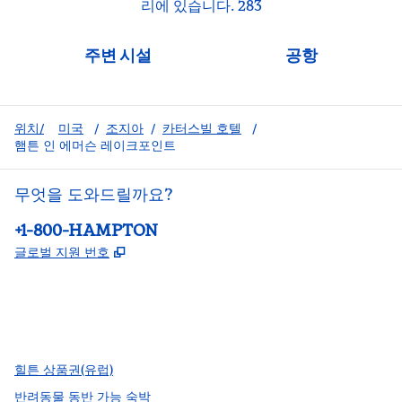
리에 있습니다. 283
주변 시설
공항
위치/
미국
/
조지아
/
카터스빌 호텔
/
햄튼 인 에머슨 레이크포인트
무엇을 도와드릴까요?
전화:
+1-800-HAMPTON
,
새 탭 열림
글로벌 지원 번호
facebook
x
instagram
,
새 탭에서 열림
,
새 탭에서 열림
,
새 탭에서 열림
힐튼 상품권(유럽)
반려동물 동반 가능 숙박