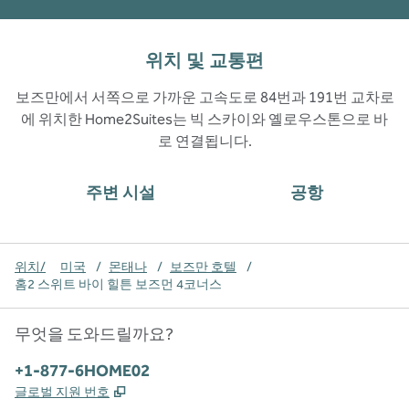
위치 및 교통편
보즈만에서 서쪽으로 가까운 고속도로 84번과 191번 교차로
에 위치한 Home2Suites는 빅 스카이와 옐로우스톤으로 바
로 연결됩니다.
주변 시설
공항
위치/
미국
/
몬태나
/
보즈만 호텔
/
홈2 스위트 바이 힐튼 보즈먼 4코너스
무엇을 도와드릴까요?
전화:
+1-877-6HOME02
,
새 탭 열림
글로벌 지원 번호