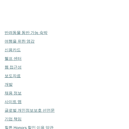
x
facebook
instagram
,
새 탭에서 열림
,
새 탭에서 열림
,
새 탭에서 열림
반려동물 동반 가능 숙박
여행을 위한 영감
신용카드
헬프 센터
웹 접근성
보도자료
개발
채용 정보
사이트 맵
글로벌 개인정보보호 선언문
기업 책임
힐튼 Honors 할인 이용 약관