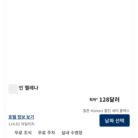
햄튼 인 헬레나
햄튼 인 헬레나
128달러
최저*
힐튼 Honors 할인 세미 플렉스
햄튼 인 헬레나의 호텔 정보 보기
호텔 정보 보기
날짜 선택
114.82 마일리지
무료 조식
무료 주차
실내 수영장