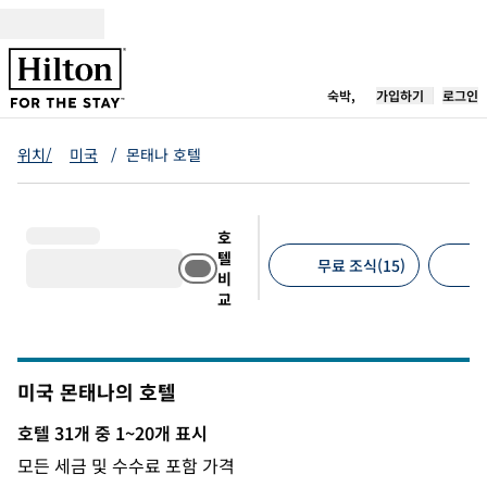
콘텐츠로 이동
새 탭 열림
숙박,
가입하기
로그인
위치/
미국
/
몬태나 호텔
호
텔
무료 조식(15)
무
비
교
추천 필터
미국 몬태나의 호텔
호텔 31개 중 1~20개 표시
호텔 31개 표시
모든 세금 및 수수료 포함 가격
1
/
12