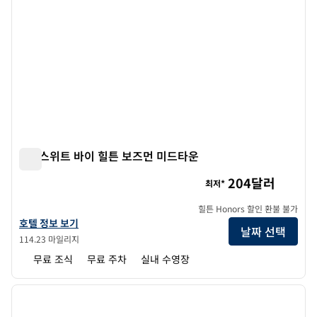
홈2 스위트 바이 힐튼 보즈먼 미드타운
홈2 스위트 바이 힐튼 보즈먼 미드타운
204달러
최저*
힐튼 Honors 할인 환불 불가
홈2 스위트 바이 힐튼 보즈먼 미드타운의 호텔 정보 보기
호텔 정보 보기
날짜 선택
114.23 마일리지
무료 조식
무료 주차
실내 수영장
1
/
12
이전 이미지
다음 
1/12