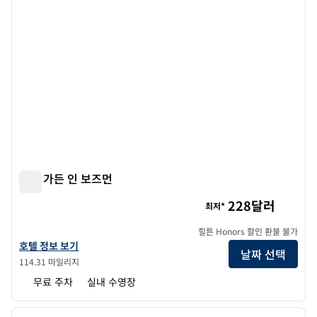
힐튼 가든 인 보즈먼
힐튼 가든 인 보즈먼
228달러
최저*
힐튼 Honors 할인 환불 불가
힐튼 가든 인 보즈먼의 호텔 정보 보기
호텔 정보 보기
날짜 선택
114.31 마일리지
무료 주차
실내 수영장
1
/
12
이전 이미지
다음 
1/12