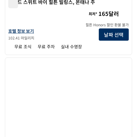
홈우드 스위트 바이 힐튼 빌링스, 몬태나 주
홈우드 스위트 바이 힐튼 빌링스, 몬태나 주
165달러
최저*
힐튼 Honors 할인 환불 불가
몬태나 주 홈우드 스위트 바이 힐튼 빌링스의 호텔 정보 보기
호텔 정보 보기
날짜 선택
102.41 마일리지
무료 조식
무료 주차
실내 수영장
1
/
12
이전 이미지
다음 
1/12