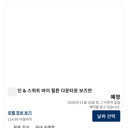
1
/
7
이전 이미지
다음 
1/7
햄튼 인 & 스위트 바이 힐튼 다운타운 보즈만
햄튼 인 & 스위트 바이 힐튼 다운타운 보즈만
예정
2026년 11월 16일 및 그 이후의 입실
예약을 받고 있습니다.
햄튼 인 & 스위트 바이 힐튼 다운타운 보즈먼의 호텔 정보 보기
호텔 정보 보기
날짜 선택
114.90 마일리지
무료 조식
실내 수영장