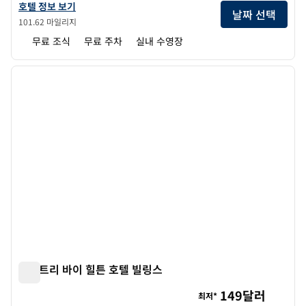
홈2 스위트 바이 힐튼 빌링스의 호텔 정보 보기
호텔 정보 보기
날짜 선택
101.62 마일리지
무료 조식
무료 주차
실내 수영장
1
/
12
이전 이미지
다음 
1/12
더블트리 바이 힐튼 호텔 빌링스
더블트리 바이 힐튼 호텔 빌링스
149달러
최저*