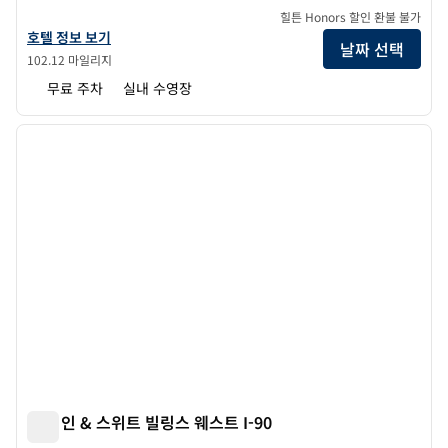
힐튼 Honors 할인 환불 불가
힐튼 가든 인 빌링스의 호텔 정보 보기
호텔 정보 보기
날짜 선택
102.12 마일리지
무료 주차
실내 수영장
1
/
12
이전 이미지
다음 
1/12
햄튼 인 & 스위트 빌링스 웨스트 I-90
햄튼 인 & 스위트 빌링스 웨스트 I-90