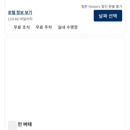
힐튼 Honors 할인 환불 불가
홈2 스위트 바이 힐튼 보즈먼 포 코너스의 호텔 정보 보기
호텔 정보 보기
날짜 선택
119.60 마일리지
무료 조식
무료 주차
실내 수영장
1
/
12
이전 이미지
다음 
1/12
햄튼 인 버테
햄튼 인 버테