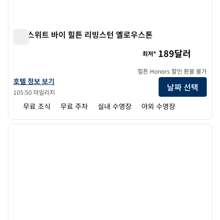
홈2 스위트 바이 힐튼 리빙스턴 옐로우스톤
홈2 스위트 바이 힐튼 리빙스턴 옐로우스톤
189달러
최저*
힐튼 Honors 할인 환불 불가
홈2 스위트 바이 힐튼 리빙스턴 옐로우스톤의 호텔 정보 보기
호텔 정보 보기
날짜 선택
105.50 마일리지
무료 조식
무료 주차
실내 수영장
야외 수영장
1
/
7
이전 이미지
다음 
1/7