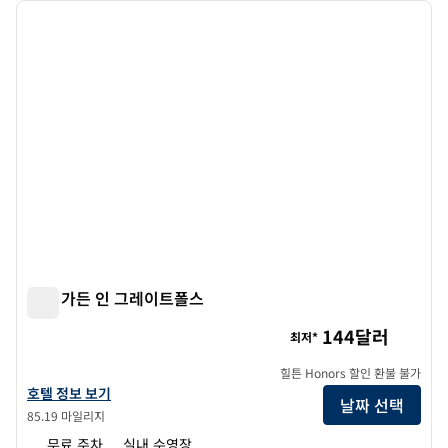
이전 이미지
다음 
1/12
힐튼 가든 인 그레이트폴스
힐튼 가든 인 그레이트폴스
144달러
최저*
힐튼 Honors 할인 환불 불가
힐튼 가든 인 그레이트 폭포의 호텔 정보 보기
호텔 정보 보기
날짜 선택
85.19 마일리지
무료 주차
실내 수영장