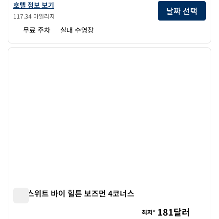
더블트리 바이 힐튼 헬레나 다운타운의 호텔 정보 보기
호텔 정보 보기
날짜 선택
117.34 마일리지
무료 주차
실내 수영장
1
/
12
이전 이미지
다음 
1/12
홈2 스위트 바이 힐튼 보즈먼 4코너스
홈2 스위트 바이 힐튼 보즈먼 4코너스
181달러
최저*