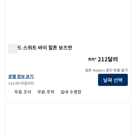
홈우드 스위트 바이 힐튼 보즈먼
홈우드 스위트 바이 힐튼 보즈먼
212달러
최저*
힐튼 Honors 할인 환불 불가
홈우드 스위트 바이 힐튼 보즈먼의 호텔 정보 보기
호텔 정보 보기
날짜 선택
114.09 마일리지
무료 조식
무료 주차
실내 수영장
1
/
12
이전 이미지
다음 
1/12