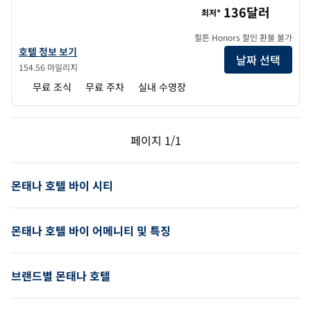
136달러
최저*
힐튼 Honors 할인 환불 불가
햄튼 인 버테의 호텔 정보 보기
호텔 정보 보기
날짜 선택
154.56 마일리지
무료 조식
무료 주차
실내 수영장
이전 페이지, 1/1
다음 페이지, 1/1
페이지
1/1
페이지 1/1
몬태나 호텔 바이 시티
몬태나 호텔 바이 어메니티 및 특징
브랜드별 몬태나 호텔