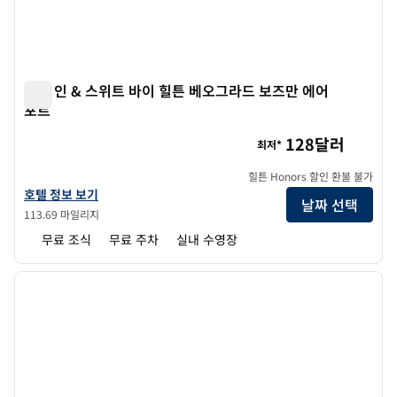
햄튼 인 & 스위트 바이 힐튼 베오그라드 보즈만 에어
포트
햄튼 인 & 스위트 바이 힐튼 베오그라드 보즈만 에어포트
128달러
최저*
힐튼 Honors 할인 환불 불가
햄튼 인 & 스위트 바이 힐튼 베오그라드 보즈먼 에어포트의 호텔 정보 보기
호텔 정보 보기
날짜 선택
113.69 마일리지
무료 조식
무료 주차
실내 수영장
1
/
12
이전 이미지
다음 
1/12