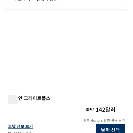
1
/
13
이전 이미지
다음 
1/13
햄튼 인 그레이트폴스
햄튼 인 그레이트폴스
142달러
최저*
힐튼 Honors 할인 환불 불가
햄튼 인 그레이트 폭포의 호텔 정보 보기
호텔 정보 보기
날짜 선택
85.23 마일리지