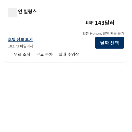
햄튼 인 빌링스
햄튼 인 빌링스
143달러
최저*
힐튼 Honors 할인 환불 불가
햄튼 인 빌링스의 호텔 정보 보기
호텔 정보 보기
날짜 선택
102.73 마일리지
무료 조식
무료 주차
실내 수영장
1
/
12
이전 이미지
다음 
1/12