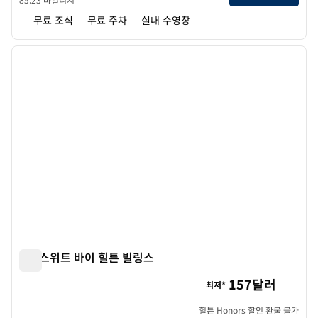
무료 조식
무료 주차
실내 수영장
1
/
12
이전 이미지
다음 
1/12
홈2 스위트 바이 힐튼 빌링스
홈2 스위트 바이 힐튼 빌링스
157달러
최저*
힐튼 Honors 할인 환불 불가