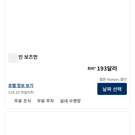
햄튼 인 보즈먼
햄튼 인 보즈먼
193달러
최저*
힐튼 Honors 할인
햄튼 인 보즈먼의 호텔 정보 보기
호텔 정보 보기
날짜 선택
114.10 마일리지
무료 조식
무료 주차
실내 수영장
1
/
12
이전 이미지
다음 
1/12