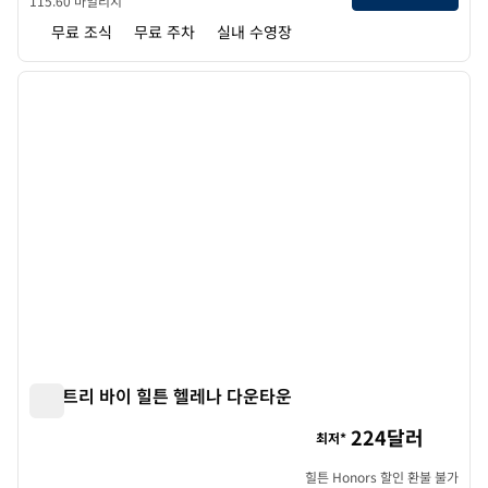
115.60 마일리지
무료 조식
무료 주차
실내 수영장
1
/
12
이전 이미지
다음 
1/12
더블트리 바이 힐튼 헬레나 다운타운
더블트리 바이 힐튼 헬레나 다운타운
224달러
최저*
힐튼 Honors 할인 환불 불가