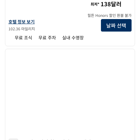
138달러
최저*
힐튼 Honors 할인 환불 불가
햄튼 인 & 스위트 빌링스 웨스트 I-90의 호텔 정보 보기
호텔 정보 보기
날짜 선택
102.36 마일리지
무료 조식
무료 주차
실내 수영장
1
/
12
이전 이미지
다음 
1/12