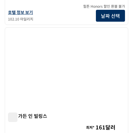
힐튼 Honors 할인 환불 불가
더블트리 바이 힐튼 호텔 빌링스의 호텔 정보 보기
호텔 정보 보기
날짜 선택
102.10 마일리지
1
/
12
이전 이미지
다음 
1/12
힐튼 가든 인 빌링스
힐튼 가든 인 빌링스
161달러
최저*