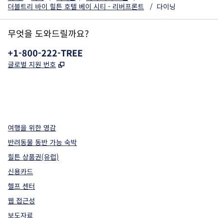
더블트리 바이 힐튼 호텔 베이 시티 - 리버프론트
/
다이닝
무엇을 도와드릴까요?
전화:
+1-800-222-TREE
,
새 탭 열림
글로벌 지원 번호
x
facebook
instagram
,
새 탭에서 열림
,
새 탭에서 열림
,
새 탭에서 열림
여행을 위한 영감
반려동물 동반 가능 숙박
힐튼 상품권(유럽)
신용카드
헬프 센터
웹 접근성
보도자료