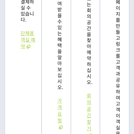
결제하
페
여
는
실 수
이
받
회
있습니
지
을
의
다.
를
수
공
만
있
간
들
단체용
는
을
고
혜
객실 예
찾
링
택
약
아
크
을
예
를
알
약
고
아
하
객
보
십
과
십
시
공
시
오.
유
오.
하
회
여
가
의
고
격
공
객
요
간
이
청
객
찾
실
기
을