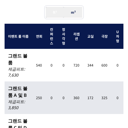
ft²
m²
컨
정
U
퍼
사
리셉
이벤트 룸 이름
연회
교실
극장
자
런
각
션
형
스
형
그랜드 볼
룸
540
0
0
720
344
600
0
제곱피트
:
7,630
그랜드 볼
룸 A 및 B
250
0
0
360
172
325
0
제곱피트
:
3,850
그랜드 볼
룸 C 및 D