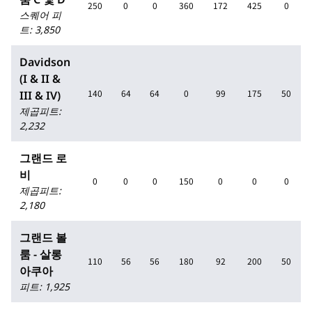
250
0
0
360
172
425
0
스퀘어 피
트
:
3,850
Davidson
(I & II &
140
64
64
0
99
175
50
III & IV)
제곱피트
:
2,232
그랜드 로
비
0
0
0
150
0
0
0
제곱피트
:
2,180
그랜드 볼
룸 - 살롱
110
56
56
180
92
200
50
아쿠아
피트
:
1,925