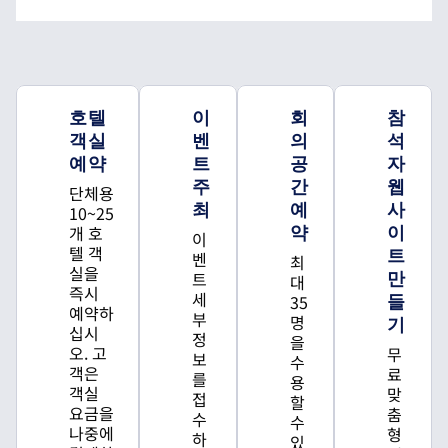
호텔
이
회
참
객실
벤
의
석
예약
트
공
자
주
간
웹
단체용
최
예
사
10~25
개 호
약
이
이
텔 객
트
벤
최
실을
트
만
대
즉시
세
35
들
예약하
부
명
기
십시
정
을
오. 고
무
보
수
객은
료
를
용
객실
맞
접
할
요금을
춤
수
수
나중에
형
하
있