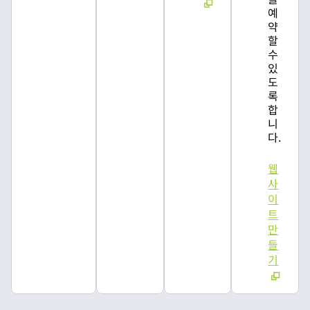
예
약
할
수
있
도
록
합
니
다.
웹
사
이
트
만
들
기