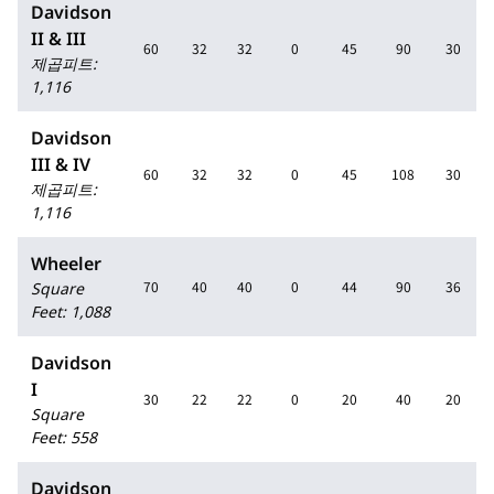
Davidson
II & III
60
32
32
0
45
90
30
제곱피트
:
1,116
Davidson
III & IV
60
32
32
0
45
108
30
제곱피트
:
1,116
Wheeler
70
40
40
0
44
90
36
Square
Feet
:
1,088
Davidson
I
30
22
22
0
20
40
20
Square
Feet
:
558
Davidson