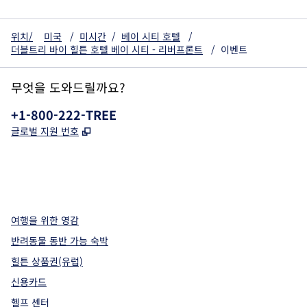
위치/
미국
/
미시간
/
베이 시티 호텔
/
더블트리 바이 힐튼 호텔 베이 시티 - 리버프론트
/
이벤트
무엇을 도와드릴까요?
전화:
+1-800-222-TREE
,
새 탭 열림
글로벌 지원 번호
x
facebook
instagram
,
새 탭에서 열림
,
새 탭에서 열림
,
새 탭에서 열림
여행을 위한 영감
반려동물 동반 가능 숙박
힐튼 상품권(유럽)
신용카드
헬프 센터