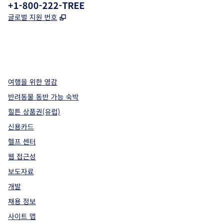
전화:
+1-800-222-TREE
,
새 탭 열림
글로벌 지원 번호
x
facebook
instagram
,
새 탭에서 열림
,
새 탭에서 열림
,
새 탭에서 열림
여행을 위한 영감
반려동물 동반 가능 숙박
힐튼 상품권(유럽)
신용카드
헬프 센터
웹 접근성
보도자료
개발
채용 정보
사이트 맵