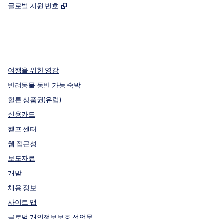
,
새 탭 열림
글로벌 지원 번호
x
facebook
instagram
,
새 탭에서 열림
,
새 탭에서 열림
,
새 탭에서 열림
여행을 위한 영감
반려동물 동반 가능 숙박
힐튼 상품권(유럽)
신용카드
헬프 센터
웹 접근성
보도자료
개발
채용 정보
사이트 맵
글로벌 개인정보보호 선언문