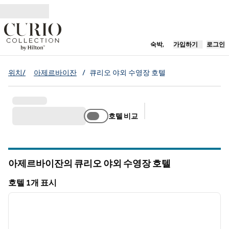
콘텐츠로 이동
새 탭 열림
숙박,
가입하기
로그인
위치/
아제르바이잔
/
큐리오 야외 수영장 호텔
호텔 비교
추천 필터
아제르바이잔의 큐리오 야외 수영장 호텔
호텔 1개 표시
1
/
12
호텔 1개 표시
이전 이미지
다음 
1/12