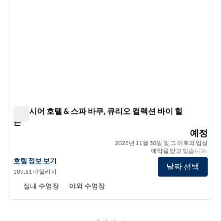
엑셀시어 호텔 & 스파 바쿠, 큐리오 컬렉션 바이 힐
튼
엑셀시어 호텔 & 스파 바쿠, 큐리오 컬렉션 바이 힐튼
예정
2026년 11월 30일 및 그 이후의 입실
예약을 받고 있습니다.
Excelsior Hotel & Spa Baku, 큐리오 컬렉션 바이 힐튼의 호텔 정보 보기
호텔 정보 보기
날짜 선택
109.51 마일리지
실내 수영장
야외 수영장
이전 페이지, 1/1
다음 페이지, 1/1