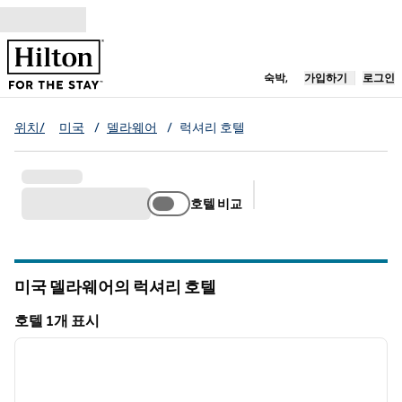
콘텐츠로 이동
새 탭 열림
숙박,
가입하기
로그인
위치/
미국
/
델라웨어
/
럭셔리 호텔
호텔 비교
추천 필터
미국 델라웨어의 럭셔리 호텔
호텔 1개 표시
1
/
12
호텔 1개 표시
이전 이미지
다음 
1/12