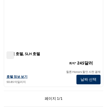
더 퀸 호텔, SLH 호텔
더 퀸 호텔, SLH 호텔
245달러
최저*
힐튼 Honors 할인 사전 결제
SLH 호텔인 더 퀸 호텔의 호텔 상세 정보 보기
호텔 정보 보기
날짜 선택
50.85 마일리지
이전 페이지, 1/1
다음 페이지, 1/1
페이지
1/1
페이지 1/1