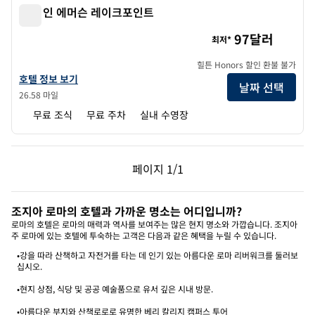
햄튼 인 에머슨 레이크포인트
햄튼 인 에머슨 레이크포인트
97달러
최저*
힐튼 Honors 할인 환불 불가
햄튼 인 에머슨 레이크포인트의 호텔 정보 보기
호텔 정보 보기
날짜 선택
26.58 마일
무료 조식
무료 주차
실내 수영장
이전 페이지, 1/1
다음 페이지, 1/1
페이지
1/1
페이지 1/1
조지아 로마의 호텔과 가까운 명소는 어디입니까?
로마의 호텔은 로마의 매력과 역사를 보여주는 많은 현지 명소와 가깝습니다. 조지아
주 로마에 있는 호텔에 투숙하는 고객은 다음과 같은 혜택을 누릴 수 있습니다.
•강을 따라 산책하고 자전거를 타는 데 인기 있는 아름다운 로마 리버워크를 둘러보
십시오.
•현지 상점, 식당 및 공공 예술품으로 유서 깊은 시내 방문.
•아름다운 부지와 산책로로로 유명한 베리 칼리지 캠퍼스 투어