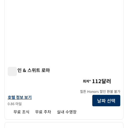
햄튼 인 & 스위트 로마
햄튼 인 & 스위트 로마
112달러
최저*
힐튼 Honors 할인 환불 불가
햄튼 인 & 스위트 로마의 호텔 정보 보기
호텔 정보 보기
날짜 선택
0.86 마일
무료 조식
무료 주차
실내 수영장
1
/
12
이전 이미지
다음 
1/12