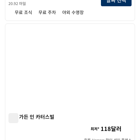
20.92 마일
무료 조식
무료 주차
야외 수영장
1
/
12
이전 이미지
다음 
1/12
힐튼 가든 인 카터스빌
힐튼 가든 인 카터스빌
118달러
최저*
힐튼 Honors 할인 세미 플렉스