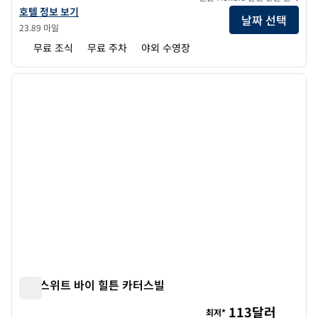
햄튼 인 카터스빌의 호텔 정보 보기
호텔 정보 보기
날짜 선택
23.89 마일
무료 조식
무료 주차
야외 수영장
1
/
12
이전 이미지
다음 
1/12
홈2 스위트 바이 힐튼 카터스빌
홈2 스위트 바이 힐튼 카터스빌
113달러
최저*