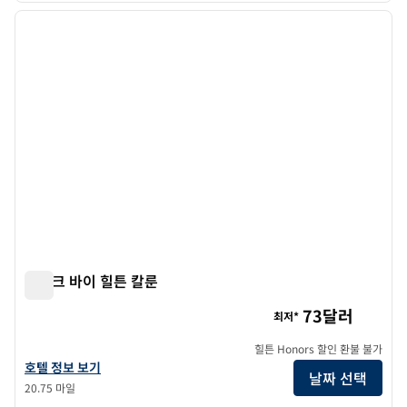
이전 이미지
다음 
1/12
스파크 바이 힐튼 칼룬
스파크 바이 힐튼 칼룬
73달러
최저*
힐튼 Honors 할인 환불 불가
Spark by 힐튼 Calhoun의 호텔 정보 보기
호텔 정보 보기
날짜 선택
20.75 마일