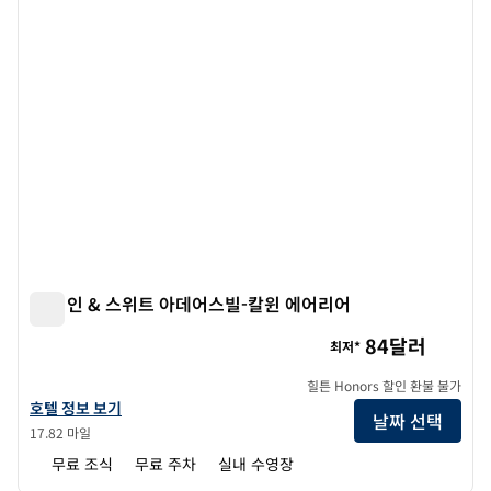
햄튼 인 & 스위트 아데어스빌-칼윈 에어리어
햄튼 인 & 스위트 아데어스빌-칼윈 에어리어
84달러
최저*
힐튼 Honors 할인 환불 불가
햄튼 인 & 스위트 아데어스빌-칼윈 에어리어의 호텔 정보 보기
호텔 정보 보기
날짜 선택
17.82 마일
무료 조식
무료 주차
실내 수영장
1
/
12