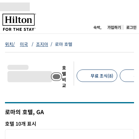
콘텐츠로 이동
새 탭 열림
숙박,
가입하기
로그인
위치/
미국
/
조지아
/
로마 호텔
호
텔
무료 조식(8)
무
비
교
추천 필터
로마의 호텔,
GA
그루지야
호텔 10개 표시
1
/
3
호텔 10개 표시
이전 이미지
다음 
1/3