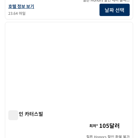
힐튼 가든 인 카터스빌의 호텔 정보 보기
호텔 정보 보기
날짜 선택
23.64 마일
1
/
12
이전 이미지
다음 
1/12
햄튼 인 카터스빌
햄튼 인 카터스빌
105달러
최저*
힐튼 Honors 할인 환불 불가