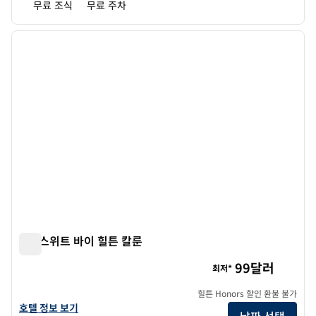
무료 조식
무료 주차
1
/
12
이전 이미지
다음 
1/12
홈2 스위트 바이 힐튼 칼룬
홈2 스위트 바이 힐튼 칼룬
99달러
최저*
힐튼 Honors 할인 환불 불가
홈2 스위트 바이 힐튼 칼룬의 호텔 정보 보기
호텔 정보 보기
날짜 선택