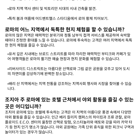
•로마 지역 역사 센터 및 빅토리안 시대의 시내 건축물 발견.
•특히 봄과 여름에 어드벤트헬스 스타디움에서 로마 황제 치어보기.
로마의 어느 지역에서 독특한 현지 체험을 할 수 있습니까?
로마의 많은 지역은 매력적인 분위기와 정통 남부식 접객 서비스를 제공하여 숙박할
때마다 진정한 환대를 느낄 수 있습니다. 로마에 투숙하는 고객은 여러 지역에서 독특
한 현지 체험을 즐길 수 있습니다.
•유서 깊은 시내에는 브로드 스트리트를 따라 자리한 매력적인 부티크와 카페가 있
어 여행객들은 로마의 활기찬 예술 현장과 현지 문화를 체험할 수 있습니다.
•리버사이드 디스트릭트는 아름다운 산책로와 그림 같은 공원을 갖추고 있어 도시
의 자연미를 감상하기에 완벽한 장소입니다.
•배리 산 지역에서는 지역 전통을 강조하는 지역사회 행사와 시장을 찾아볼 수 있습
니다.
조지아 주 로마에 있는 호텔 근처에서 야외 활동을 즐길 수 있는
곳은 어디입니까?
조지아 로마에 있는 호텔에 투숙하는 고객은 이 지역의 아름다운 풍경 속에서 다양한
야외 활동을 즐길 수 있습니다. 인근 베리 칼리지 캠퍼스의 하이킹과 조류 관찰, 로마
플로이드 E.C.O. 센터의 울창한 산책로 탐험, 오스타놀라와 에토와 강을 따라 카약 타
기 등 현지 인기 명소가 많습니다. 야외 공원에는 가족 단위 휴식을 위한 피크닉 구역과
놀이터가 있는 경우가 많습니다.