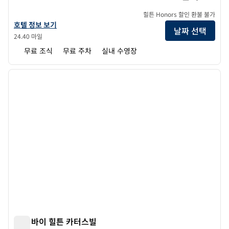
힐튼 Honors 할인 환불 불가
홈2 스위트 바이 힐튼 카터스빌의 호텔 정보 보기
호텔 정보 보기
날짜 선택
24.40 마일
무료 조식
무료 주차
실내 수영장
1
/
12
이전 이미지
다음 
1/12
트루 바이 힐튼 카터스빌