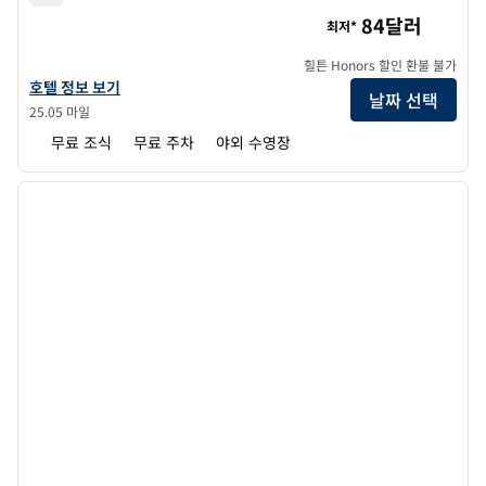
트루 바이 힐튼 카터스빌
84달러
최저*
힐튼 Honors 할인 환불 불가
트루 바이 힐튼 Cartersville의 호텔 정보 보기
호텔 정보 보기
날짜 선택
25.05 마일
무료 조식
무료 주차
야외 수영장
1
/
12
이전 이미지
다음 
1/12