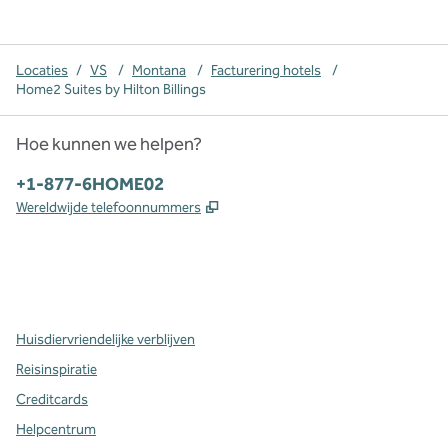
Locaties
/
VS
/
Montana
/
Facturering hotels
/
Home2 Suites by Hilton Billings
Hoe kunnen we helpen?
Telefoon:
+1-877-6HOME02
,
Opent nieuw tabblad
Wereldwijde telefoonnummers
x
facebook
instagram
,
opent nieuw tabblad
,
opent nieuw tabblad
,
opent nieuw tabblad
Huisdiervriendelijke verblijven
Reisinspiratie
Creditcards
Helpcentrum