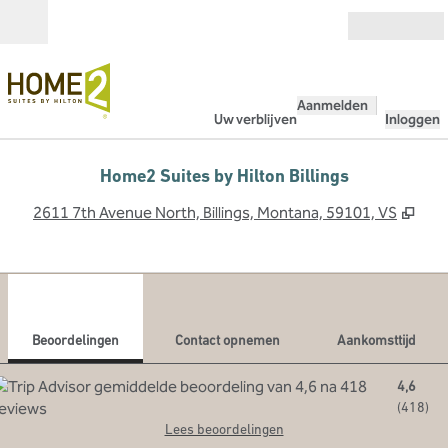
Ga door naar inhoud
Open
Aanmelden
Uw verblijven
Inloggen
Home2 Suites by Hilton Billings
,
Ope
2611 7th Avenue North, Billings, Montana, 59101, VS
1
/
12
vorige afbeelding
volg
1 van 12
Contact opnemen
Beoordelingen
Contact opnemen
Aankomsttijd
4,6
(
418
)
Lees beoordelingen