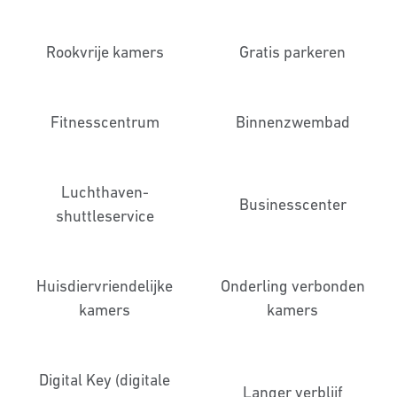
Rookvrije kamers
Gratis parkeren
Fitness­centrum
Binnenzwembad
Luchthaven­
Business­center
shuttleservice
Huisdier­vriendelijke
Onderling verbonden
kamers
kamers
Digital Key (digitale
Langer verblijf