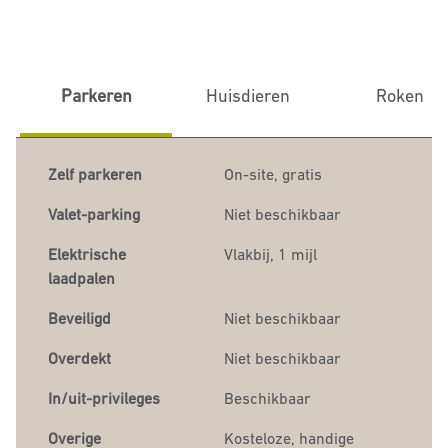
Parkeren
Huisdieren
Roken
Zelf parkeren
On-site
,
gratis
Valet-parking
Niet beschikbaar
Elektrische
Vlakbij, 1 mijl
laadpalen
Beveiligd
Niet beschikbaar
Overdekt
Niet beschikbaar
In/uit-privileges
Beschikbaar
Overige
Kosteloze, handige