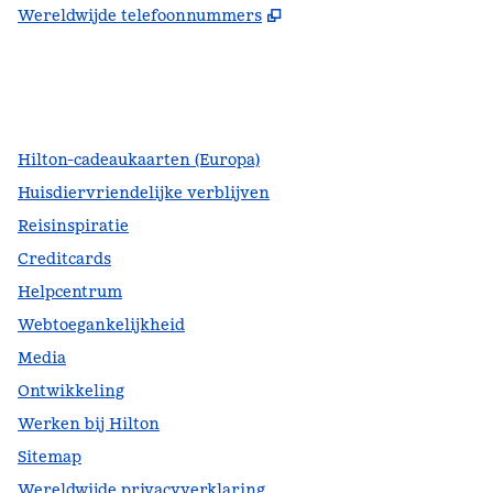
,
Opent nieuw tabblad
Wereldwijde telefoonnummers
facebook
x
instagram
,
opent nieuw tabblad
,
opent nieuw tabblad
,
opent nieuw tabblad
Hilton-cadeaukaarten (Europa)
Huisdiervriendelijke verblijven
Reisinspiratie
Creditcards
Helpcentrum
Webtoegankelijkheid
Media
Ontwikkeling
Werken bij Hilton
Sitemap
Wereldwijde privacyverklaring