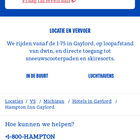
Vraag tarieven aan
LOCATIE EN VERVOER
We rijden vanaf de I-75 in Gaylord, op loopafstand
van dwtn, en directe toegang tot
sneeuwscooterpaden en skiresorts.
IN DE BUURT
LUCHTHAVENS
Locaties
/
VS
/
Michigan
/
Hotels in Gaylord
/
Hampton Inn Gaylord
Hoe kunnen we helpen?
Telefoon:
+1-800-HAMPTON