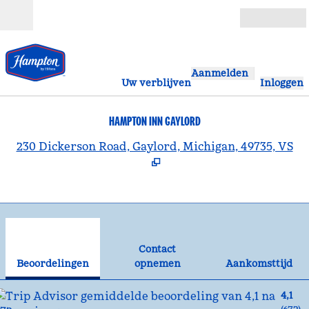
Ga door naar inhoud
Open
Aanmelden
Uw verblijven
Inloggen
HAMPTON INN GAYLORD
,
O
230 Dickerson Road, Gaylord, Michigan, 49735, VS
1
/
12
vorige afbeelding
vol
1 van 12
Contact opnemen
Contact
Beoordelingen
opnemen
Aankomsttijd
4,1