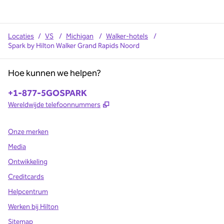
Locaties
/
VS
/
Michigan
/
Walker-hotels
/
Spark by Hilton Walker Grand Rapids Noord
Hoe kunnen we helpen?
Telefoon:
+1-877-5GOSPARK
,
Opent nieuw tabblad
Wereldwijde telefoonnummers
Onze merken
Media
Ontwikkeling
Creditcards
Helpcentrum
Werken bij Hilton
Sitemap