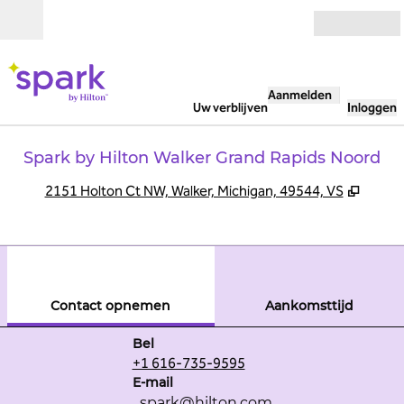
Ga door naar inhoud
Open
Aanmelden
Uw verblijven
Inloggen
Spark by Hilton Walker Grand Rapids Noord
,
Opent
2151 Holton Ct NW, Walker, Michigan, 49544, VS
1
/
12
vorige afbeelding
volg
1 van 12
Contact opnemen
Contact opnemen
Aankomsttijd
Bel
Bel
+1 616-735-9595
E-mailgrrwk
E-mail
_spark
@hilton.com