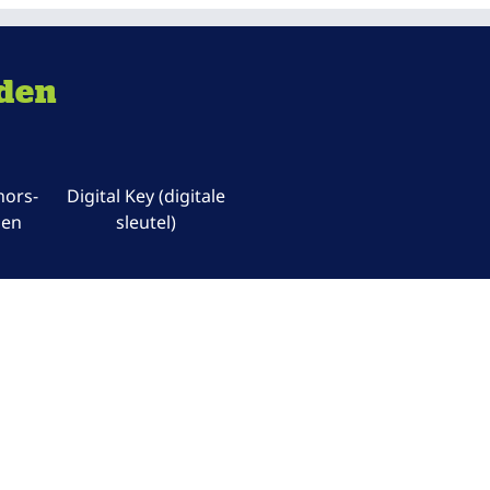
eden
nors-
Digital Key (digitale
gen
sleutel)