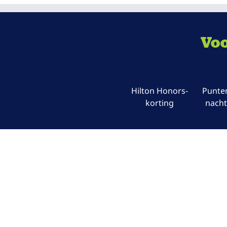
Voo
Hilton Honors-
Punten
korting
nacht