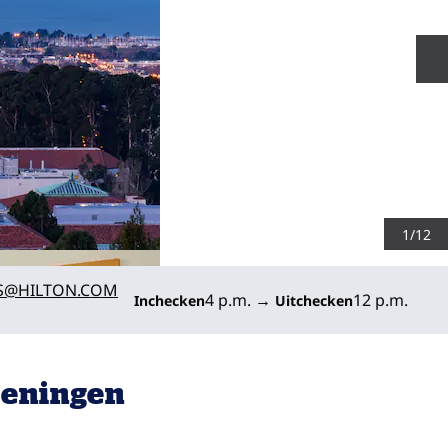
V
1
/
12
LCA
S
@HILTON.COM
4 p.m.
→
12 p.m.
Inchecken
Uitchecken
ieningen