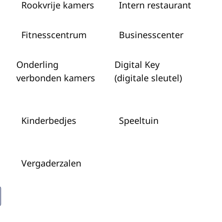
Rookvrije kamers
Intern restaurant
Fitness­centrum
Business­center
Onderling
Digital Key
verbonden kamers
(digitale sleutel)
Kinderbedjes
Speeltuin
Vergaderzalen