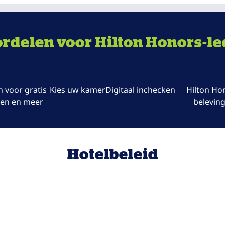
rdelen voor Hilton Honors-l
 voor gratis
Kies uw kamer
Digitaal inchecken
Hilton Ho
en en meer
belevin
Hotelbeleid