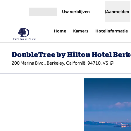
Ga door naar inhoud
Uw verblijven
Aanmelden
Menu openen
Home
Kamers
Hotelinformatie
DoubleTree by Hilton Hotel Ber
,
Opent n
200 Marina Blvd., Berkeley, Californië, 94710, VS