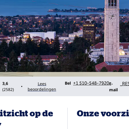
Bel
E-mailJB
Bel
+1 510-548-7920
_RE
3,6
Lees
E-
•
beoordelingen
(
2582
)
mail
itzicht op de
Onze voorz
y