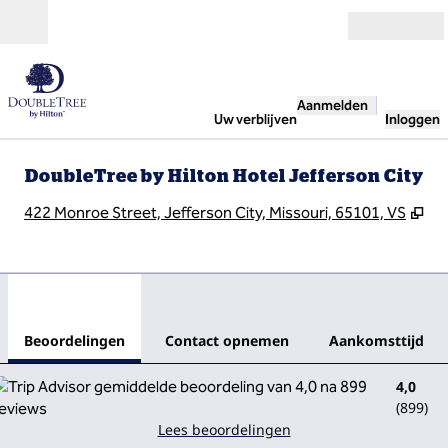
Ga door naar inhoud
Open
Aanmelden
Uw verblijven
Inloggen
DoubleTree by Hilton Hotel Jefferson City
,
Op
422 Monroe Street, Jefferson City, Missouri, 65101, VS
1
/
12
vorige afbeelding
volg
1 van 12
Contact opnemen
Beoordelingen
Contact opnemen
Aankomsttijd
4,0
(
899
)
Lees beoordelingen