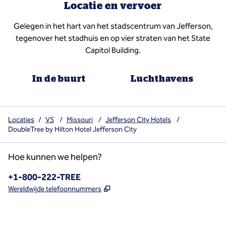
Locatie en vervoer
Gelegen in het hart van het stadscentrum van Jefferson,
tegenover het stadhuis en op vier straten van het State
Capitol Building.
In de buurt
Luchthavens
Locaties
/
VS
/
Missouri
/
Jefferson City Hotels
/
DoubleTree by Hilton Hotel Jefferson City
Hoe kunnen we helpen?
Telefoon:
+1-800-222-TREE
,
Opent nieuw tabblad
Wereldwijde telefoonnummers
x
facebook
instagram