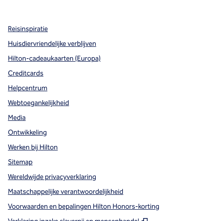
,
opent nieuw tabblad
,
opent nieuw tabblad
,
opent nieuw tabblad
Reisinspiratie
Huisdiervriendelijke verblijven
Hilton-cadeaukaarten (Europa)
Creditcards
Helpcentrum
Webtoegankelijkheid
Media
Ontwikkeling
Werken bij Hilton
Sitemap
Wereldwijde privacyverklaring
Maatschappelijke verantwoordelijkheid
Voorwaarden en bepalingen Hilton Honors-korting
,
Opent nieuw tabbla