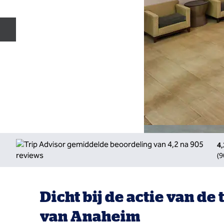
Vorige dia
4,
(
9
Dicht bij de actie van d
van Anaheim