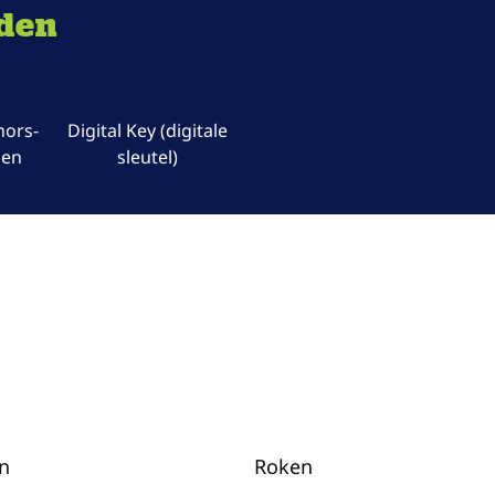
eden
nors-
Digital Key (digitale
gen
sleutel)
n
Roken