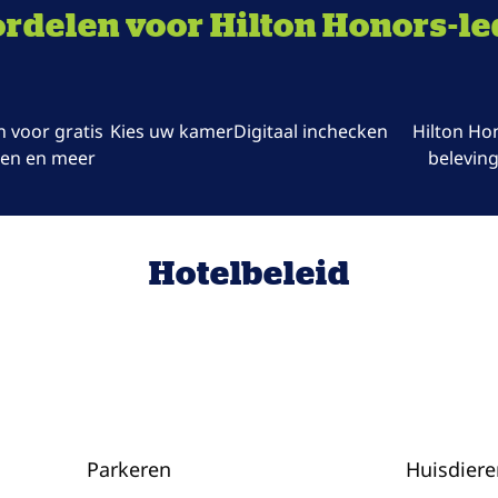
rdelen voor Hilton Honors-l
 voor gratis
Kies uw kamer
Digitaal inchecken
Hilton Ho
en en meer
belevin
Hotelbeleid
Parkeren
Huisdiere