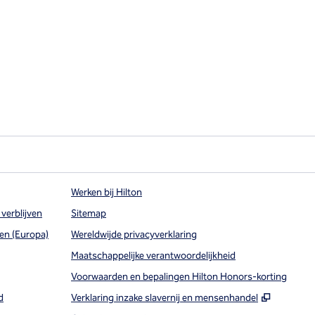
Werken bij Hilton
 verblijven
Sitemap
en (Europa)
Wereldwijde privacyverklaring
Maatschappelijke verantwoordelijkheid
Voorwaarden en bepalingen Hilton Honors-korting
,
Opent n
d
Verklaring inzake slavernij en mensenhandel