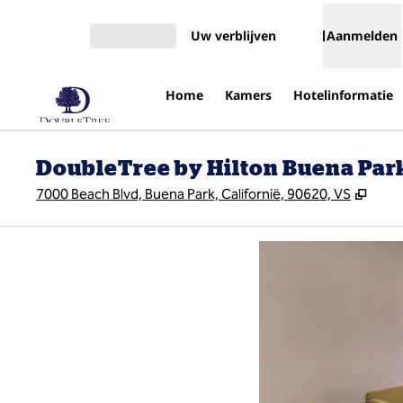
Ga door naar inhoud
Uw verblijven
Aanmelden
Menu openen
Home
Kamers
Hotelinformatie
DoubleTree by Hilton Buena Par
,
Open
7000 Beach Blvd, Buena Park, Californië, 90620, VS