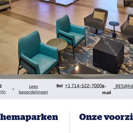
Bel
E-mailLAXBN
Bel
+1 714-522-7000
_RES
@hi
2
Lees
E-
•
beoordelingen
05
)
mail
e themaparken
Onze voorz