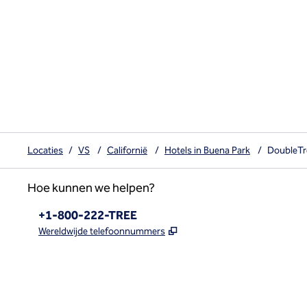
Locaties
/
VS
/
Californië
/
Hotels in Buena Park
/
DoubleTr
Hoe kunnen we helpen?
Telefoon:
+1-800-222-TREE
,
Opent nieuw tabblad
Wereldwijde telefoonnummers
x
facebook
instagram
,
opent nieuw tabblad
,
opent nieuw tabblad
,
opent nieuw tabblad