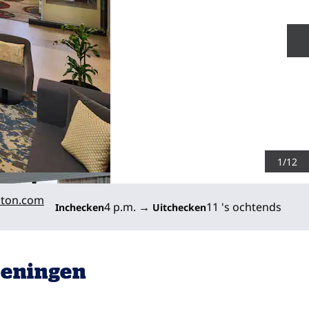
V
1
/
12
lton.com
4 p.m.
→
11 's ochtends
Inchecken
Uitchecken
ieningen