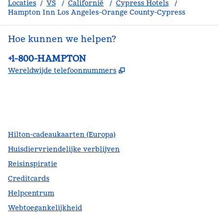
Locaties
/
VS
/
Californië
/
Cypress Hotels
/
Hampton Inn Los Angeles-Orange County-Cypress
Hoe kunnen we helpen?
Telefoon:
+1-800-HAMPTON
,
Opent nieuw tabblad
Wereldwijde telefoonnummers
facebook
x
instagram
,
opent nieuw tabblad
,
opent nieuw tabblad
,
opent nieuw tabblad
Hilton-cadeaukaarten (Europa)
Huisdiervriendelijke verblijven
Reisinspiratie
Creditcards
Helpcentrum
Webtoegankelijkheid