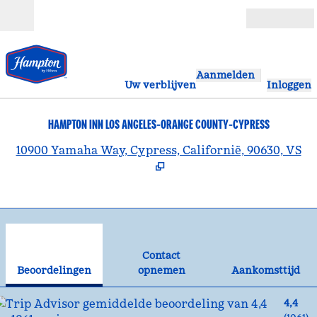
Ga door naar inhoud
Open
Aanmelden
Uw verblijven
Inloggen
HAMPTON INN LOS ANGELES-ORANGE COUNTY-CYPRESS
,
O
10900 Yamaha Way, Cypress, Californië, 90630, VS
1
/
11
vorige afbeelding
vol
1 van 11
Contact opnemen
Contact
Beoordelingen
opnemen
Aankomsttijd
4,4