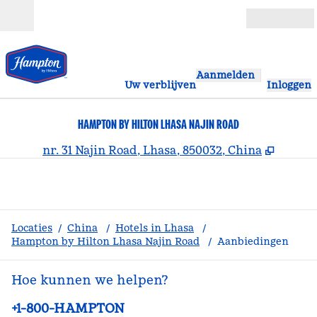
Ga door naar inhoud
Open
Aanmelden
Uw verblijven
Inloggen
HAMPTON BY HILTON LHASA NAJIN ROAD
,
Opent 
nr. 31 Najin Road, Lhasa, 850032, China
Locaties
/
China
/
Hotels in Lhasa
/
Hampton by Hilton Lhasa Najin Road
/
Aanbiedingen
Hoe kunnen we helpen?
Telefoon:
+1-800-HAMPTON