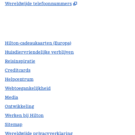
,
Opent nieuw tabblad
Wereldwijde telefoonnummers
facebook
x
instagram
,
opent nieuw tabblad
,
opent nieuw tabblad
,
opent nieuw tabblad
Hilton-cadeaukaarten (Europa)
Huisdiervriendelijke verblijven
Reisinspiratie
Creditcards
Helpcentrum
Webtoegankelijkheid
Media
Ontwikkeling
Werken bij Hilton
Sitemap
Wereldwijde privacyverklaring