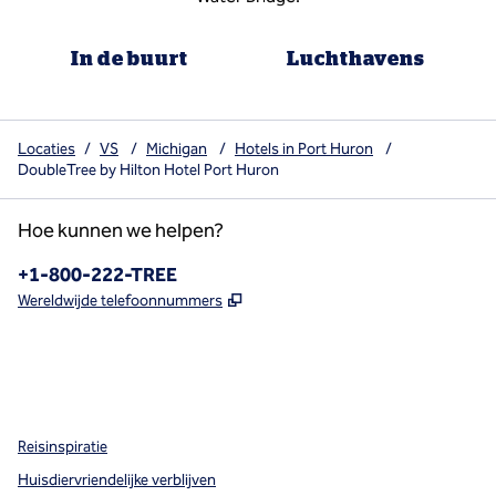
In de buurt
Luchthavens
Locaties
/
VS
/
Michigan
/
Hotels in Port Huron
/
DoubleTree by Hilton Hotel Port Huron
Hoe kunnen we helpen?
Telefoon:
+1-800-222-TREE
,
Opent nieuw tabblad
Wereldwijde telefoonnummers
x
facebook
instagram
,
opent nieuw tabblad
,
opent nieuw tabblad
,
opent nieuw tabblad
Reisinspiratie
Huisdiervriendelijke verblijven