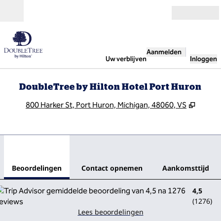
Ga door naar inhoud
Open
Aanmelden
Uw verblijven
Inloggen
DoubleTree by Hilton Hotel Port Huron
,
Opent 
800 Harker St, Port Huron, Michigan, 48060, VS
1
/
12
vorige afbeelding
volg
1 van 12
Contact opnemen
Beoordelingen
Contact opnemen
Aankomsttijd
4,5
(
1276
)
Lees beoordelingen