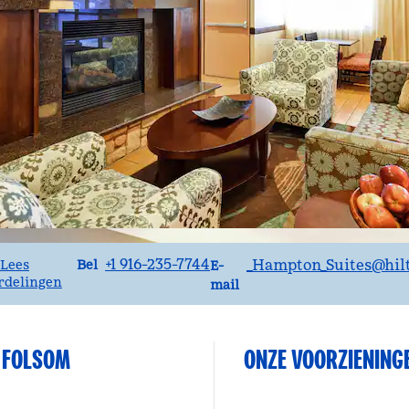
Bel
E-mailSACFO
+1 916-235-7744
_Hampton_Suites
@hil
Bel
Lees
E-
rdelingen
mail
N FOLSOM
ONZE VOORZIENING