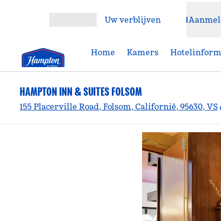
Ga door naar inhoud
Uw verblijven
Aanmel
Menu openen
Home
Kamers
Hotelinform
HAMPTON INN & SUITES FOLSOM
155 Placerville Road, Folsom, Californië, 95630, VS