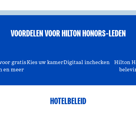
VOORDELEN VOOR HILTON HONORS-LEDEN
voor gratis
Kies uw kamer
Digitaal inchecken
Hilton H
n en meer
belevi
HOTELBELEID