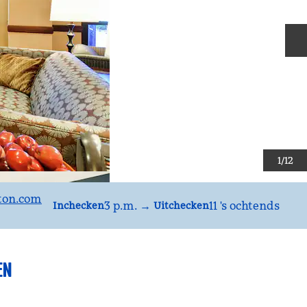
V
1
/
12
ton.com
3 p.m.
→
11 's ochtends
Inchecken
Uitchecken
EN