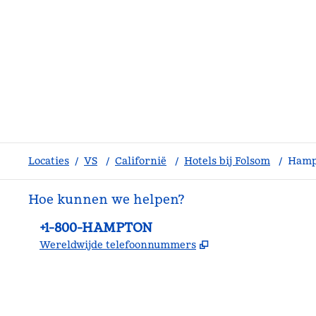
Locaties
/
VS
/
Californië
/
Hotels bij Folsom
/
Hampt
Hoe kunnen we helpen?
Telefoon:
+1-800-HAMPTON
,
Opent nieuw tabb
Wereldwijde telefoonnummers
facebook
x
instagram
,
opent nieuw tabblad
,
opent nieuw tabblad
,
opent nieuw tabblad