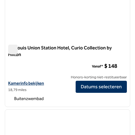
St. Louis Union Station Hotel, Curio Collection by
Hilton
St. Louis Union Station Hotel, Curio Collection by Hilton
$ 148
Vanaf*
Honors-korting niet-restitueerbaar
Bekijk hoteldetails voor St. Louis Union Station Hotel, Curio Collectio
Kamerinfo bekijken
Datums selecteren
18,79 miles
Buitenzwembad
1
/
12
vorige afbeelding
volgen
1 van 12