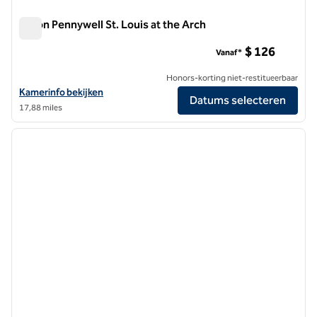
Hilton Pennywell St. Louis at the Arch
Hilton Pennywell St. Louis at the Arch
$ 126
Vanaf*
Honors-korting niet-restitueerbaar
Bekijk hoteldetails voor Hilton Pennywell St. Louis at the Arch
Kamerinfo bekijken
Datums selecteren
17,88 miles
1
/
12
vorige afbeelding
volgen
1 van 12