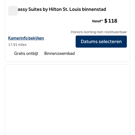
Embassy Suites by Hilton St. Louis binnenstad
Embassy Suites by Hilton St. Louis binnenstad
$ 118
Vanaf*
Honors-korting niet-restitueerbaar
Bekijk hoteldetails voor Embassy Suites by Hilton St. Louis Downto
Kamerinfo bekijken
Datums selecteren
17,91 miles
Gratis ontbijt
Binnenzwembad
1
/
12
vorige afbeelding
volgen
1 van 12