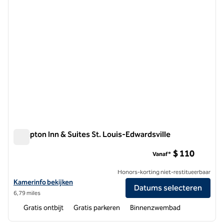
Hampton Inn & Suites St. Louis-Edwardsville
Hampton Inn & Suites St. Louis-Edwardsville
$ 110
Vanaf*
Honors-korting niet-restitueerbaar
Bekijk hoteldetails voor Hampton Inn & Suites St. Louis-Edwardsville
Kamerinfo bekijken
Datums selecteren
6,79 miles
Gratis ontbijt
Gratis parkeren
Binnenzwembad
1
/
10