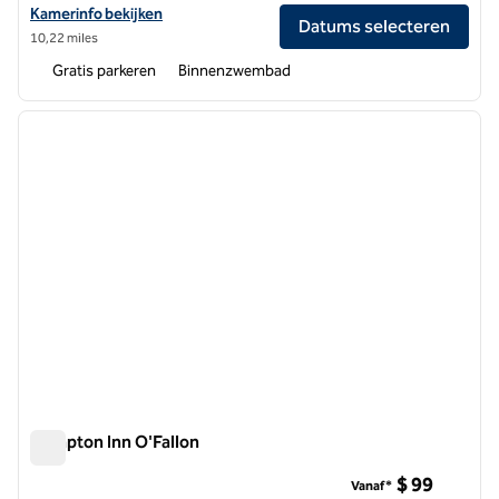
Bekijk hoteldetails voor Hilton Garden Inn St. Louis Shiloh/O'Fallon IL
Kamerinfo bekijken
Datums selecteren
10,22 miles
Gratis parkeren
Binnenzwembad
1
/
12
vorige afbeelding
volgen
1 van 12
Hampton Inn O'Fallon
Hampton Inn O'Fallon
$ 99
Vanaf*