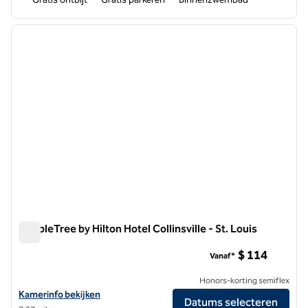
1
/
12
vorige afbeelding
volgen
1 van 12
DoubleTree by Hilton Hotel Collinsville - St. Louis
DoubleTree by Hilton Hotel Collinsville - St. Louis
$ 114
Vanaf*
Honors-korting semiflex
Bekijk hoteldetails voor DoubleTree by Hilton Hotel Collinsville - St. 
Kamerinfo bekijken
Datums selecteren