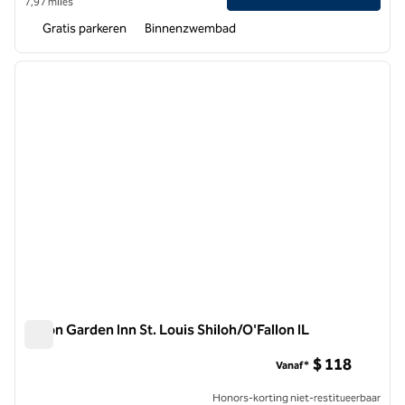
7,97 miles
Gratis parkeren
Binnenzwembad
1
/
12
vorige afbeelding
volgen
1 van 12
Hilton Garden Inn St. Louis Shiloh/O'Fallon IL
Hilton Garden Inn St. Louis Shiloh/O'Fallon IL
$ 118
Vanaf*
Honors-korting niet-restitueerbaar