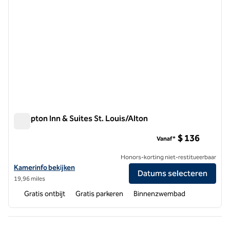
Hampton Inn & Suites St. Louis/Alton
Hampton Inn & Suites St. Louis/Alton
$ 136
Vanaf*
Honors-korting niet-restitueerbaar
Bekijk hoteldetails voor Hampton Inn & Suites St. Louis/Alton
Kamerinfo bekijken
Datums selecteren
19,96 miles
Gratis ontbijt
Gratis parkeren
Binnenzwembad
Vorige pagina, 1 van 1
Volgende pagina, 1 