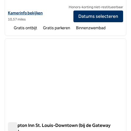
Honors-korting niet-restitueerbaar
Bekijk hoteldetails voor Hampton Inn O'Fallon
Kamerinfo bekijken
Datums selecteren
10,57 miles
Gratis ontbijt
Gratis parkeren
Binnenzwembad
1
/
12
vorige afbeelding
volgen
1 van 12
Hampton Inn St. Louis-Downtown (bij de Gateway