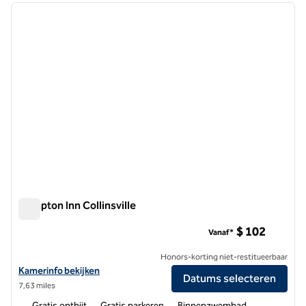
vorige afbeelding
volgen
1 van 10
Hampton Inn Collinsville
Hampton Inn Collinsville
$ 102
Vanaf*
Honors-korting niet-restitueerbaar
Bekijk hoteldetails voor Hampton Inn Collinsville
Kamerinfo bekijken
Datums selecteren
7,63 miles
Gratis ontbijt
Gratis parkeren
Binnenzwembad