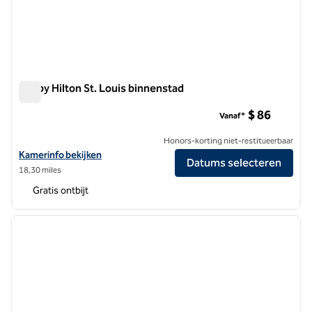
Tru by Hilton St. Louis binnenstad
Tru by Hilton St. Louis binnenstad
$ 86
Vanaf*
Honors-korting niet-restitueerbaar
Bekijk hoteldetails voor Tru by Hilton St. Louis Downtown
Kamerinfo bekijken
Datums selecteren
18,30 miles
Gratis ontbijt
1
/
12
vorige afbeelding
volgen
1 van 12