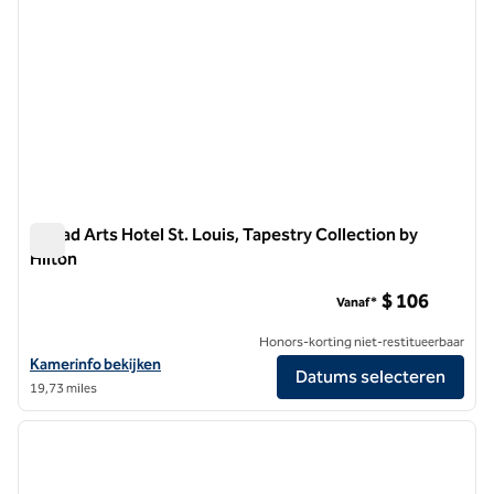
Angad Arts Hotel St. Louis, Tapestry Collection by
Hilton
Angad Arts Hotel St. Louis, Tapestry Collection by Hilton
$ 106
Vanaf*
Honors-korting niet-restitueerbaar
Bekijk hoteldetails voor Angad Arts Hotel St. Louis, Tapestry Collecti
Kamerinfo bekijken
Datums selecteren
19,73 miles
1
/
12
vorige afbeelding
volgen
1 van 12