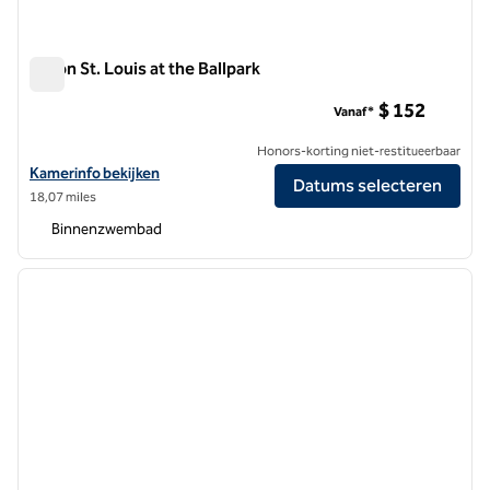
Hilton St. Louis at the Ballpark
Hilton St. Louis at the Ballpark
$ 152
Vanaf*
Honors-korting niet-restitueerbaar
Bekijk hoteldetails voor Hilton St. Louis in het Ballpark
Kamerinfo bekijken
Datums selecteren
18,07 miles
Binnenzwembad
1
/
11
vorige afbeelding
volgen
1 van 11