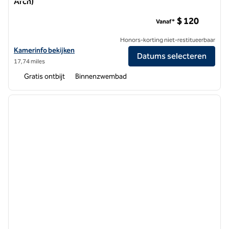
Arch)
Hampton Inn St. Louis-Downtown (bij de Gateway Arch)
$ 120
Vanaf*
Honors-korting niet-restitueerbaar
Bekijk hoteldetails voor Hampton Inn St. Louis-Downtown (bij de Ga
Kamerinfo bekijken
Datums selecteren
17,74 miles
Gratis ontbijt
Binnenzwembad
1
/
12
vorige afbeelding
volgen
1 van 12