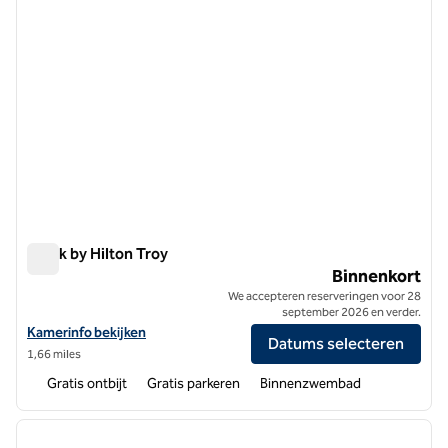
Spark by Hilton Troy
Spark by Hilton Troy
Binnenkort
We accepteren reserveringen voor 28
september 2026 en verder.
Bekijk hoteldetails voor Spark by Hilton Troy
Kamerinfo bekijken
Datums selecteren
1,66 miles
Gratis ontbijt
Gratis parkeren
Binnenzwembad
1
/
12
vorige afbeelding
volgen
1 van 12