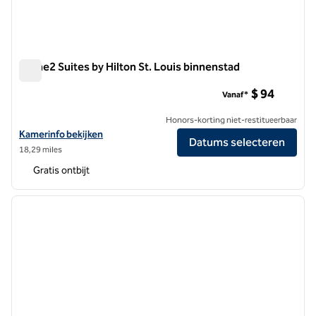
Home2 Suites by Hilton St. Louis binnenstad
Home2 Suites by Hilton St. Louis binnenstad
$ 94
Vanaf*
Honors-korting niet-restitueerbaar
Bekijk hoteldetails voor Home2 Suites by Hilton St. Louis Downtown
Kamerinfo bekijken
Datums selecteren
18,29 miles
Gratis ontbijt
1
/
10
vorige afbeelding
volgen
1 van 10