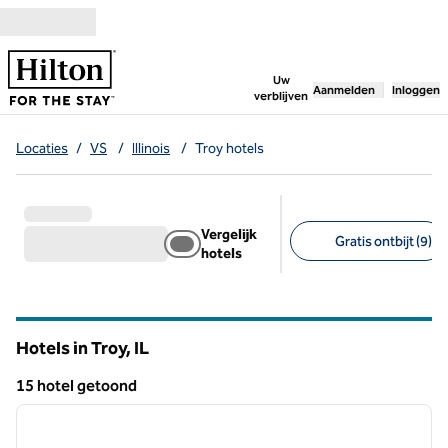
Ga door naar inhoud
,
opent nieuw tabbl
Uw
Aanmelden
Inloggen
verblijven
Locaties
/
VS
/
Illinois
/
Troy hotels
Vergelijk
Gratis ontbijt (9)
hotels
Aanbevolen filters
Hotels in Troy,
IL
Illinois
15 hotel getoond
1
/
6
15 hotel getoond
vorige afbeelding
volgen
1 van 6