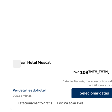
Al Husn Hotel Muscat
Al Husn Hotel Muscat
109™™.™™.
De*
Estadas flexíveis, mais descontos, ca
manhã Honors incl
Exibir detalhes do hotel Al Husn Hotel Muscat
Ver detalhes do hotel
Selecionar datas
205,65 milhas
Estacionamento grátis
Piscina ao ar livre