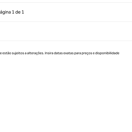
 anterior, 1 de 1
Próxima página, 1 de 1
ágina
1 de 1
Página 1 de 1
estão sujeitos a alterações. Insira datas exatas para preços e disponibilidade