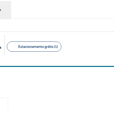
r
Estacionamento grátis (1)
s
Filtros sugeridos
/
12
próxima imagem