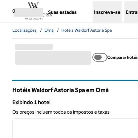
Pular para o conteúdo
,
abre uma nova guia
0
Suas estadas
Inscreva-se
Entra
Localizações
/
Omã
/
Hotéis Waldorf Astoria Spa
Comparar hotéi
Hotéis Waldorf Astoria Spa em Omã
Exibindo 1 hotel
Exibindo 1 hotel
Os preços incluem todos os impostos e taxas
1
imagem anterior
1 de 12