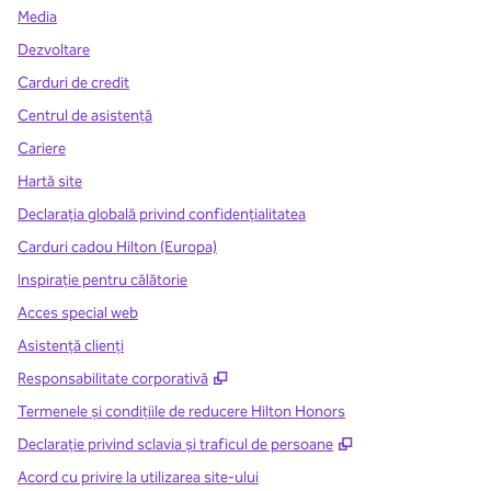
Media
Dezvoltare
Carduri de credit
Centrul de asistență
Cariere
Hartă site
Declarația globală privind confidenţialitatea
Carduri cadou Hilton (Europa)
Inspirație pentru călătorie
Acces special web
Asistenţă clienţi
,
Deschide o filă nouă
Responsabilitate corporativă
Termenele și condițiile de reducere Hilton Honors
,
Deschide o filă n
Declarație privind sclavia și traficul de persoane
Acord cu privire la utilizarea site-ului