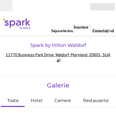
Salt la conținut
Deschide
Înscriere
Sejururile dvs.
Conectați-vă
Spark by Hilton Waldorf
,
D
11770 Business Park Drive, Waldorf, Maryland, 20601, SUA
Galerie
Toate
Hotel
Camere
Restaurante