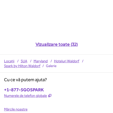
Vizualizare toate (32)
Locații
/
SUA
/
Maryland
/
Hoteluri Waldorf
/
Spark by Hilton Waldorf
/
Galerie
Cu ce vă putem ajuta?
Telefon:
+1-877-5GOSPARK
,
Deschide o filă nouă
Numerele de telefon globale
Mărcile noastre