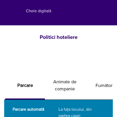
Cheie digitală
Politici hoteliere
Animale de
Parcare
Fumători
companie
Parcare automată
La fața locului
,
din
partea casei