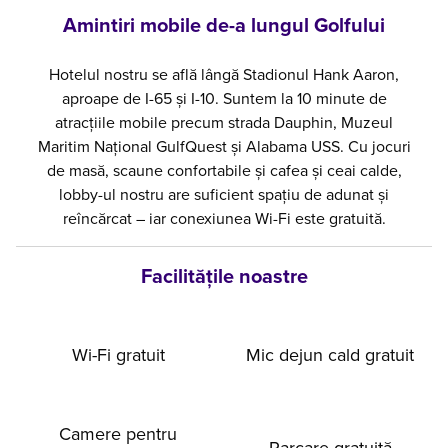
Amintiri mobile de-a lungul Golfului
Hotelul nostru se află lângă Stadionul Hank Aaron,
aproape de I-65 și I-10. Suntem la 10 minute de
atracțiile mobile precum strada Dauphin, Muzeul
Maritim Național GulfQuest și Alabama USS. Cu jocuri
de masă, scaune confortabile și cafea și ceai calde,
lobby-ul nostru are suficient spațiu de adunat și
reîncărcat – iar conexiunea Wi-Fi este gratuită.
Facilităţile noastre
Wi-Fi gratuit
Mic dejun cald gratuit
Camere pentru
Parcare gratuită