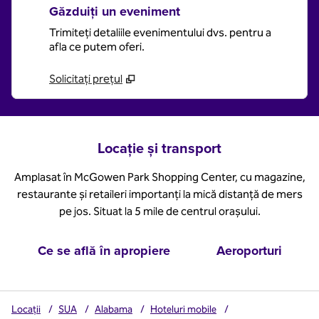
Găzduiți un eveniment
Trimiteți detaliile evenimentului dvs. pentru a
afla ce putem oferi.
Solicitați prețul
Locație și transport
Amplasat în McGowen Park Shopping Center, cu magazine,
restaurante și retaileri importanți la mică distanță de mers
pe jos. Situat la 5 mile de centrul orașului.
Ce se află în apropiere
Aeroporturi
Locații
/
SUA
/
Alabama
/
Hoteluri mobile
/