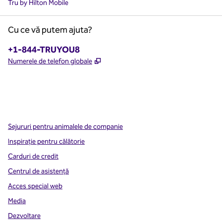
Tru by Hilton Mobile
Cu ce vă putem ajuta?
Telefon:
+1-844-TRUYOU8
,
Deschide o filă nouă
Numerele de telefon globale
x
facebook
instagram
,
Deschide o filă nouă
,
Deschide o filă nouă
,
Deschide o filă nouă
Sejururi pentru animalele de companie
Inspirație pentru călătorie
Carduri de credit
Centrul de asistență
Acces special web
Media
Dezvoltare