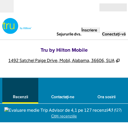
Salt la conținut
Deschide
Înscriere
Sejururile dvs.
Conectați-vă
Tru by Hilton Mobile
,
Des
1492 Satchel Paige Drive, Mobil, Alabama, 36606, SUA
1
/
12
imaginea anterioară
imag
1 din 12
Contactaţi-ne
Recenzii
Contactaţi-ne
Ora sosirii
4,1
(
127
)
Citiți recenziile