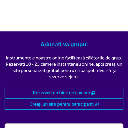
Adunați-vă grupul
Instrumentele noastre online facilitează călătoriile de grup.
Rezervați 10 - 25 camere instantaneu online, apoi creați un
site personalizat gratuit pentru ca oaspeții dvs. să își
rezerve sejurul.
,
Deschide o filă
Rezervați un bloc de camere
,
Deschide o fi
Creați un site pentru participanți