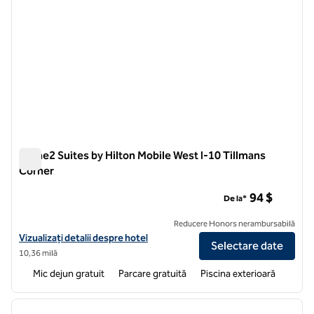
Home2 Suites by Hilton Mobile West I-10 Tillmans
Corner
Home2 Suites by Hilton Mobile West I-10 Tillmans Corner
94 $
De la*
Reducere Honors nerambursabilă
Vizualizați detaliile hotelului pentru Home2 Suites by Hilton Mobile 
Vizualizați detalii despre hotel
Selectare date
10,36 milă
Mic dejun gratuit
Parcare gratuită
Piscina exterioară
1
/
12
imaginea anterioară
imagin
1 din 12