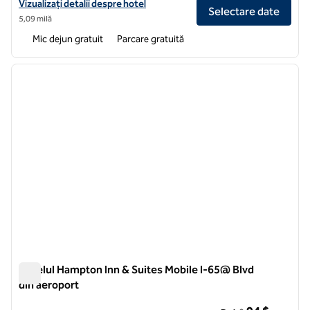
Vizualizați detaliile hotelului pentru Tru by Hilton Mobile
Vizualizați detalii despre hotel
Selectare date
5,09 milă
Mic dejun gratuit
Parcare gratuită
1
/
12
imaginea anterioară
imagin
1 din 12
Hotelul Hampton Inn & Suites Mobile I-65@ Blvd
din aeroport
Hotelul Hampton Inn & Suites Mobile I-65@ Blvd din aeroport