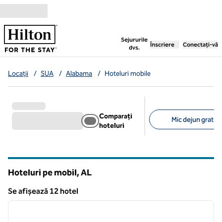
Salt la conținut
,
deschide o filă nouă
Sejururile
Înscriere
Conectați-vă
dvs.
Locații
/
SUA
/
Alabama
/
Hoteluri mobile
Comparați
Mic dejun gratuit
hoteluri
Filtre sugerate
Hoteluri pe mobil,
AL
Alabama
Se afișează 12 hotel
1
/
12
Se afișează 12 hotel
imaginea anterioară
imagin
1 din 12