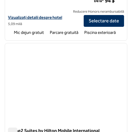
94 $
De la*
Reducere Honors nerambursabilă
Vizualizați detaliile hotelului pentru Hampton Inn & Suites Mobile I-6
Vizualizați detalii despre hotel
Selectare date
5,09 milă
Mic dejun gratuit
Parcare gratuită
Piscina exterioară
1
/
12
imaginea anterioară
imagin
1 din 12
Home2 Suites by Hilton Mobile International