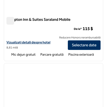
Hampton Inn & Suites Saraland Mobile
Hampton Inn & Suites Saraland Mobile
115 $
De la*
Reducere Honors nerambursabilă
Vizualizați detaliile hotelului pentru Hampton Inn & Suites Saraland M
Vizualizați detalii despre hotel
Selectare date
8,81 milă
Mic dejun gratuit
Parcare gratuită
Piscina exterioară
1
/
12
imaginea anterioară
imagin
1 din 12