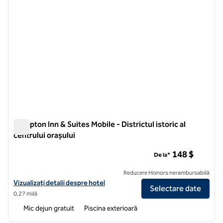
Hampton Inn & Suites Mobile - Districtul istoric al
centrului orașului
Hampton Inn & Suites Mobile - Districtul istoric al centrului or
148 $
De la*
Reducere Honors nerambursabilă
Vizualizați detaliile hotelului pentru Hampton Inn & Suites Mobile - Dist
Vizualizați detalii despre hotel
Selectare date
0,27 milă
Mic dejun gratuit
Piscina exterioară
1
/
10