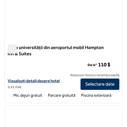
Zona universității din aeroportul mobil Hampton
Inn & Suites
Zona universității din aeroportul mobil Hampton Inn & Suites
110 $
De la*
Reducere Honors nerambursabilă
Vizualizați detaliile hotelului pentru zona de la Hotelul Hampton Inn &
Vizualizați detalii despre hotel
Selectare date
9,41 milă
Mic dejun gratuit
Parcare gratuită
Piscina exterioară
1
/
12
imaginea anterioară
imagin
1 din 12