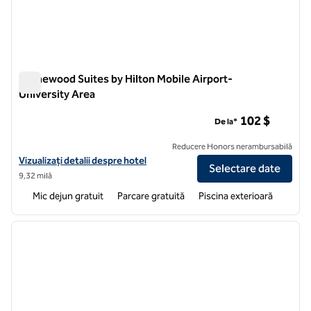
Homewood Suites by Hilton Mobile Airport-
University Area
Homewood Suites by Hilton Mobile Airport-University Area
102 $
De la*
Reducere Honors nerambursabilă
Vizualizați detaliile hotelului pentru Homewood Suites by Hilton Mobi
Vizualizați detalii despre hotel
Selectare date
9,32 milă
Mic dejun gratuit
Parcare gratuită
Piscina exterioară
1
/
12
imaginea anterioară
imagin
1 din 12