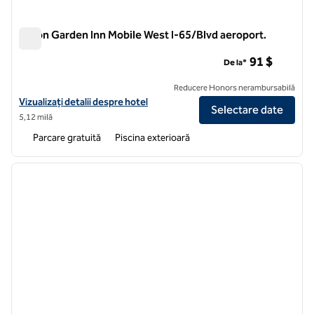
Hilton Garden Inn Mobile West I-65/Blvd aeroport.
Hilton Garden Inn Mobile West I-65/Blvd aeroport.
91 $
De la*
Reducere Honors nerambursabilă
Vizualizați detaliile hotelului Hilton Garden Inn Mobile West I-65/Airp
Vizualizați detalii despre hotel
Selectare date
5,12 milă
Parcare gratuită
Piscina exterioară
1
/
12
imaginea anterioară
imagin
1 din 12