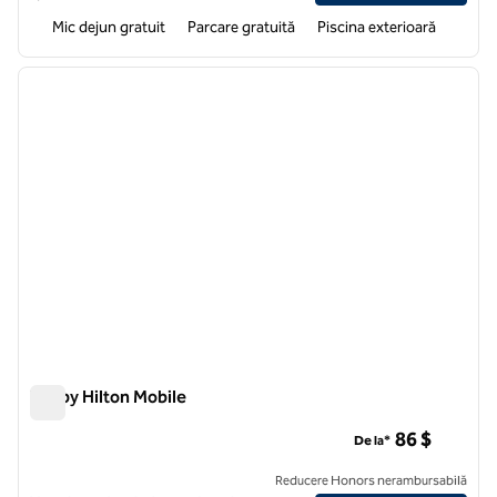
Mic dejun gratuit
Parcare gratuită
Piscina exterioară
1
/
12
imaginea anterioară
imagin
1 din 12
Tru by Hilton Mobile
Tru by Hilton Mobile
86 $
De la*
Reducere Honors nerambursabilă