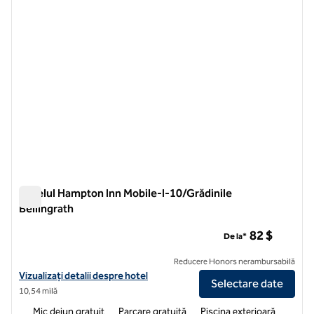
Hotelul Hampton Inn Mobile-I-10/Grădinile
Bellingrath
Hotelul Hampton Inn Mobile-I-10/Grădinile Bellingrath
82 $
De la*
Reducere Honors nerambursabilă
Vizualizați detaliile hotelului pentru Hampton Inn Mobile-I-10/Belli
Vizualizați detalii despre hotel
Selectare date
10,54 milă
Mic dejun gratuit
Parcare gratuită
Piscina exterioară