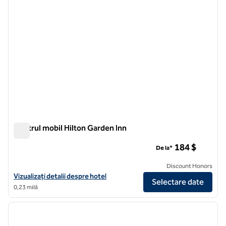
Centrul mobil Hilton Garden Inn
Centrul mobil Hilton Garden Inn
184 $
De la*
Discount Honors
Vizualizați detaliile hotelului Hilton Garden Inn Mobile Downtown
Vizualizați detalii despre hotel
Selectare date
0,23 milă
1
/
12
imaginea anterioară
imagin
1 din 12