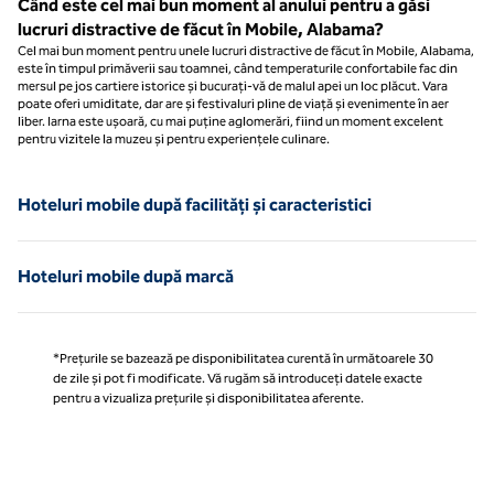
Când este cel mai bun moment al anului pentru a găsi
lucruri distractive de făcut în Mobile, Alabama?
Cel mai bun moment pentru unele lucruri distractive de făcut în Mobile, Alabama,
este în timpul primăverii sau toamnei, când temperaturile confortabile fac din
mersul pe jos cartiere istorice și bucurați-vă de malul apei un loc plăcut. Vara
poate oferi umiditate, dar are și festivaluri pline de viață și evenimente în aer
liber. Iarna este ușoară, cu mai puține aglomerări, fiind un moment excelent
pentru vizitele la muzeu și pentru experiențele culinare.
Hoteluri mobile după facilități și caracteristici
Hoteluri mobile după marcă
*Prețurile se bazează pe disponibilitatea curentă în următoarele 30
de zile și pot fi modificate. Vă rugăm să introduceți datele exacte
pentru a vizualiza prețurile și disponibilitatea aferente.