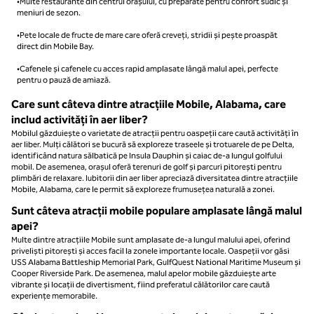
•Multe restaurante din centrul orașului, cu preparate pentru confort sudic și
meniuri de sezon.
•Pete locale de fructe de mare care oferă creveți, stridii și pește proaspăt
direct din Mobile Bay.
•Cafenele și cafenele cu acces rapid amplasate lângă malul apei, perfecte
pentru o pauză de amiază.
Care sunt câteva dintre atracțiile Mobile, Alabama, care
includ activități în aer liber?
Mobilul găzduiește o varietate de atracții pentru oaspeții care caută activități în
aer liber. Mulți călători se bucură să exploreze traseele și trotuarele de pe Delta,
identificând natura sălbatică pe Insula Dauphin și caiac de-a lungul golfului
mobil. De asemenea, orașul oferă terenuri de golf și parcuri pitorești pentru
plimbări de relaxare. Iubitorii din aer liber apreciază diversitatea dintre atracțiile
Mobile, Alabama, care le permit să exploreze frumusețea naturală a zonei.
Sunt câteva atracții mobile populare amplasate lângă malul
apei?
Multe dintre atracțiile Mobile sunt amplasate de-a lungul malului apei, oferind
priveliști pitorești și acces facil la zonele importante locale. Oaspeții vor găsi
USS Alabama Battleship Memorial Park, GulfQuest National Maritime Museum și
Cooper Riverside Park. De asemenea, malul apelor mobile găzduiește arte
vibrante și locații de divertisment, fiind preferatul călătorilor care caută
experiențe memorabile.