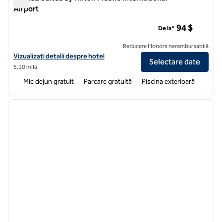
Airport
Home2 Suites by Hilton Mobile International Airport
94 $
De la*
Reducere Honors nerambursabilă
Vizualizați detaliile hotelului pentru Home2 Suites by Hilton Mobile I
Vizualizați detalii despre hotel
Selectare date
5,10 milă
Mic dejun gratuit
Parcare gratuită
Piscina exterioară
1
/
12
imaginea anterioară
imagin
1 din 12