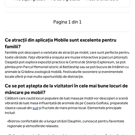
Pagina anterioară, 1 din 1
Pagina următoare, 1 
Pagina
1 din 1
Pagina 1 din 1
Ce atracții din aplicația Mobile sunt excelente pentru
familii?
Familiile pot descoperi o varietate de atracții pe mobil, care sunt perfecte pentru
toate vârstele. Fața vibrantă a orașului are muzee interactive și parcuri pitorești.
Oaspeții pot explora expoziții practice la Centrul de Științe Exploreum, se pot
plimba prin Parcul Memorial istoric al Battleship sau se pot bucura de întâlniri cu
animale la Grădina zoologică mobilă. Festivalurile sezoniere și evenimentele
locale oferă și mai multe oportunități de distracție.
Ce se pot aștepta de la vizitatori în cele mai bune locuri de
mâncare pe mobil?
Călătorii care caută locuri populare de luat masa pe mobil vor descoperi o scenă
vibrantă de luat masa influențată de aromele de pe Coasta Golfului, preparatele
clasice casual din
sud
și fructele de mare prinse local. Elementele principale
includ:
•Bistros confortabil de-a lungul străzii Dauphin, cunoscut pentru favoritele
regionale și atmosferele relaxate.