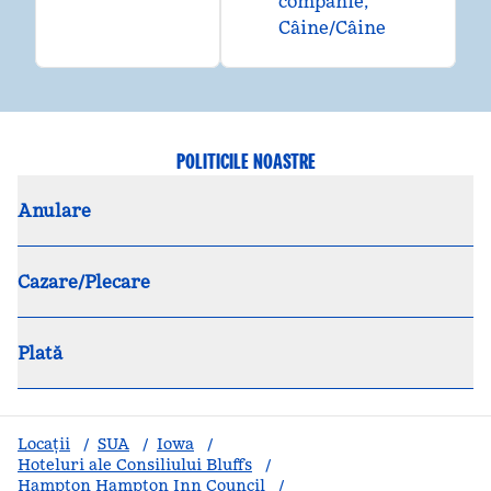
companie,
Câine/Câine
POLITICILE NOASTRE
Anulare
Cazare/Plecare
Plată
Locații
/
SUA
/
Iowa
/
Hoteluri ale Consiliului Bluffs
/
Hampton Hampton Inn Council
/