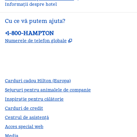
Informații despre hotel
Cu ce vă putem ajuta?
Telefon:
+1-800-HAMPTON
,
Deschide o filă nouă
Numerele de telefon globale
facebook
x
instagram
,
Deschide o filă nouă
,
Deschide o filă nouă
,
Deschide o filă nouă
Carduri cadou Hilton (Europa)
Sejururi pentru animalele de companie
Inspirație pentru călătorie
Carduri de credit
Centrul de asistență
Acces special web
Media