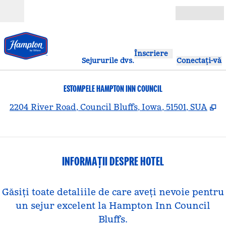
Salt la conținut
Deschide
Înscriere
Sejururile dvs.
Conectați-vă
ESTOMPELE HAMPTON INN COUNCIL
,
D
2204 River Road, Council Bluffs, Iowa, 51501, SUA
INFORMAȚII DESPRE HOTEL
Găsiți toate detaliile de care aveți nevoie pentru
un sejur excelent la Hampton Inn Council
Bluffs.