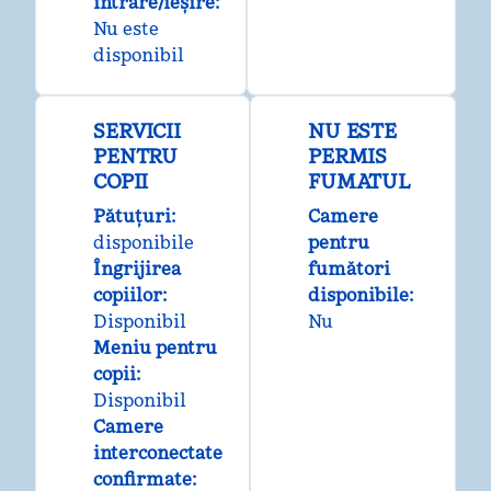
intrare/ieșire
:
Nu este
disponibil
SERVICII
NU ESTE
PENTRU
PERMIS
COPII
FUMATUL
Pătuțuri
:
Camere
disponibile
pentru
Îngrijirea
fumători
copiilor
:
disponibile:
Disponibil
Nu
Meniu pentru
copii
:
Disponibil
Camere
interconectate
confirmate
: