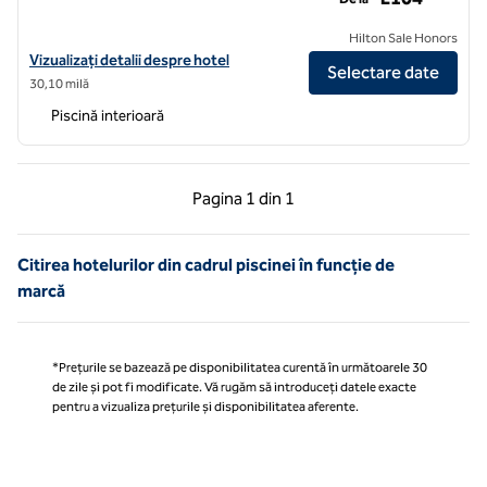
Hilton Sale Honors
Vizualizați detaliile hotelului Hilton London Wembley
Vizualizați detalii despre hotel
Selectare date
30,10 milă
Piscină interioară
Pagina anterioară, 1 din 1
Pagina următoare, 1 
Pagina
1 din 1
Pagina 1 din 1
Citirea hotelurilor din cadrul piscinei în funcție de
marcă
*Prețurile se bazează pe disponibilitatea curentă în următoarele 30
de zile și pot fi modificate. Vă rugăm să introduceți datele exacte
pentru a vizualiza prețurile și disponibilitatea aferente.