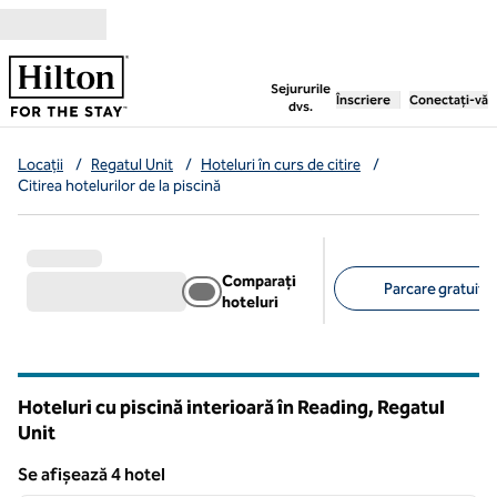
Salt la conținut
,
deschide o filă nouă
Sejururile
Înscriere
Conectați-vă
dvs.
Locații
/
Regatul Unit
/
Hoteluri în curs de citire
/
Citirea hotelurilor de la piscină
Comparați
Parcare gratuită 
hoteluri
Filtre sugerate
Hoteluri cu piscină interioară în Reading, Regatul
Unit
Se afișează 4 hotel
1
/
12
Se afișează 4 hotel