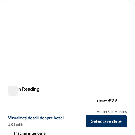
imaginea anterioară
imagin
1 din 12
Hilton Reading
Hilton Reading
£72
De la*
Hilton Sale Honors
Vizualizați detaliile hotelului pentru Hilton Reading
Vizualizați detalii despre hotel
Selectare date
1,68 milă
Piscină interioară