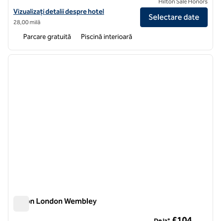
Hilton Sale Honors
Vizualizați detaliile hotelului Hilton London Syon Park
Vizualizați detalii despre hotel
Selectare date
28,00 milă
Parcare gratuită
Piscină interioară
1
/
12
imaginea anterioară
imagin
1 din 12
Hilton London Wembley
Hilton London Wembley
£104
De la*