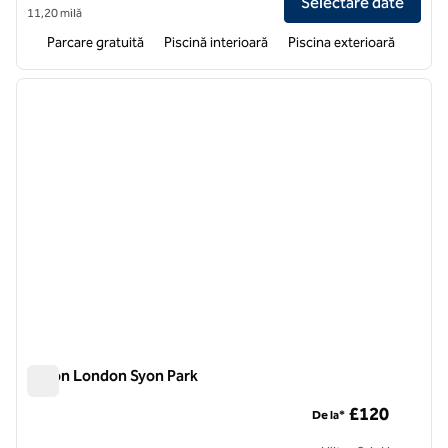
Selectare date
11,20 milă
Parcare gratuită
Piscină interioară
Piscina exterioară
1
/
12
imaginea anterioară
imagin
1 din 12
Hilton London Syon Park
Hilton London Syon Park
£120
De la*