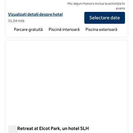
Mic dejun Honors inclus la achiziția în
avans
Vizualizați detaliile hotelului pentru Calcot & Spa, un hotel SLH
Vizualizați detalii despre hotel
Selectare date
31,04 milă
Parcare gratuită
Piscină interioară
Piscina exterioară
1
/
10
imaginea anterioară
imagin
1 din 10
The Retreat at Elcot Park, un hotel SLH