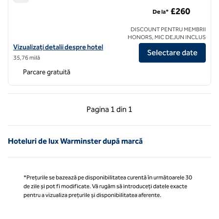
The Retreat at Elcot Park, un hotel SLH
£260
De la*
DISCOUNT PENTRU MEMBRII
HONORS, MIC DEJUN INCLUS
Vizualizați detaliile hotelului The Retreat at Elcot Park, un hotel SLH
Vizualizați detalii despre hotel
Selectare date
35,76 milă
Parcare gratuită
Pagina anterioară, 1 din 1
Pagina următoare, 1 
Pagina
1 din 1
Pagina 1 din 1
Hoteluri de lux Warminster după marcă
*Prețurile se bazează pe disponibilitatea curentă în următoarele 30
de zile și pot fi modificate. Vă rugăm să introduceți datele exacte
pentru a vizualiza prețurile și disponibilitatea aferente.