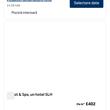
Vizualizați detalii despre hotel
Selectare date
14,39 milă
Piscină interioară
1
/
5
imaginea anterioară
imagin
1 din 5
Calcot & Spa, un hotel SLH
Calcot & Spa, un hotel SLH
£402
De la*