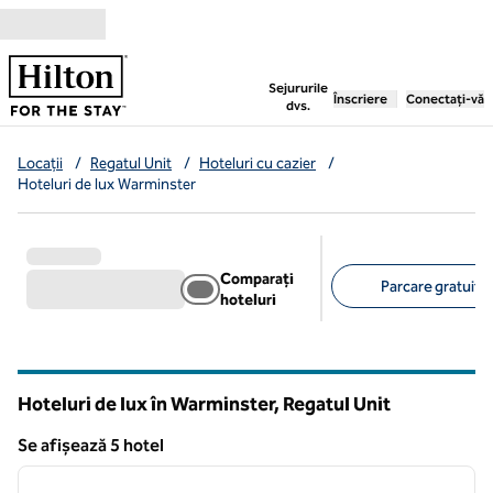
Salt la conținut
,
deschide o filă nouă
Sejururile
Înscriere
Conectați-vă
dvs.
Locații
/
Regatul Unit
/
Hoteluri cu cazier
/
Hoteluri de lux Warminster
Comparați
Parcare gratuită 
hoteluri
Filtre sugerate
Hoteluri de lux în Warminster, Regatul Unit
Se afișează 5 hotel
1
/
9
Se afișează 5 hotel
imaginea anterioară
imagin
1 din 9