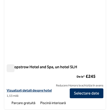
Bishopstrow Hotel and Spa, un hotel SLH
Bishopstrow Hotel and Spa, un hotel SLH
£245
De la*
Reducere Honors la achiziția în avans
Vizualizați detaliile hotelului pentru Bishopstrow Hotel and Spa, un h
Vizualizați detalii despre hotel
Selectare date
1,53 milă
Parcare gratuită
Piscină interioară
1
/
12