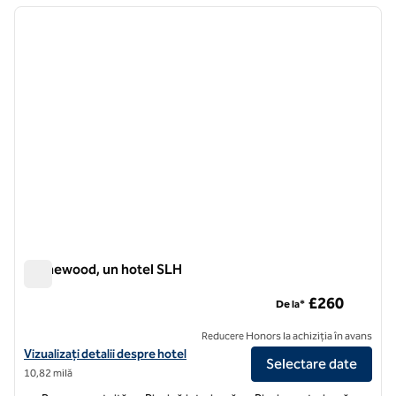
imaginea anterioară
imagin
1 din 12
Homewood, un hotel SLH
Homewood, un hotel SLH
£260
De la*
Reducere Honors la achiziția în avans
Vizualizați detaliile hotelului pentru Homewood, un hotel SLH
Vizualizați detalii despre hotel
Selectare date
10,82 milă