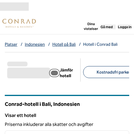
Gå vidare till innehållet
,
öppnar ny flik
Dina
Gå med
Logga in
vistelser
Platser
/
Indonesien
/
Hotell på Bali
/
Hotell i Conrad Bali
Jämför
Kostnadsfri parkerin
hotell
Föreslagna filter
Conrad-hotell i Bali, Indonesien
Visar ett hotell
Visar ett hotell
Priserna inkluderar alla skatter och avgifter
1
/
12
föregående bild
nästa b
1 av 12