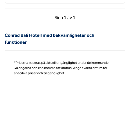
Föregående sida, 1 av 1
Nästa sida, 1 av 1
Sida
1 av 1
Sida 1 av 1
Conrad Bali Hotell med bekvämligheter och
funktioner
*Priserna baseras på aktuell tillgänglighet under de kommande
30 dagarna och kan komma att ändras. Ange exakta datum för
specifika priser och tillgänglighet.