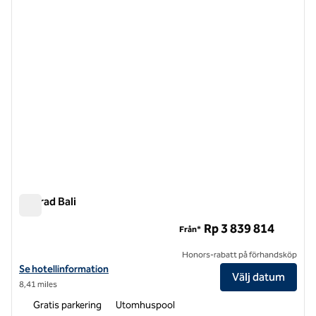
Conrad Bali
Conrad Bali
Rp 3 839 814
Från*
Honors-rabatt på förhandsköp
Visa hotelluppgifter för Conrad Bali
Se hotellinformation
Välj datum
8,41 miles
Gratis parkering
Utomhuspool