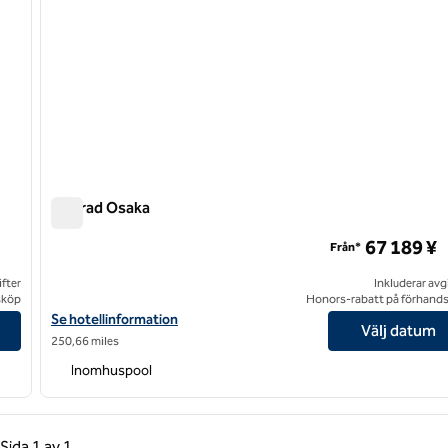
Conrad Osaka
Conrad Osaka
67 189 ¥
Från*
ifter
Inkluderar avg
sköp
Honors-rabatt på förhand
Visa hotelluppgifter för Conrad Osaka
Se hotellinformation
Välj datum
250,66 miles
Inomhuspool
gående sida, 1 av 1
Nästa sida, 1 av 1
Sida
1 av 1