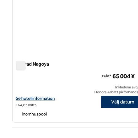
Conrad Nagoya
Conrad Nagoya
65 004 ¥
Från*
Inkluderar avg
Honors-rabatt på förhand
Visa hotelluppgifter för Conrad Nagoya
Se hotellinformation
Välj datum
164,83 miles
Inomhuspool
Före