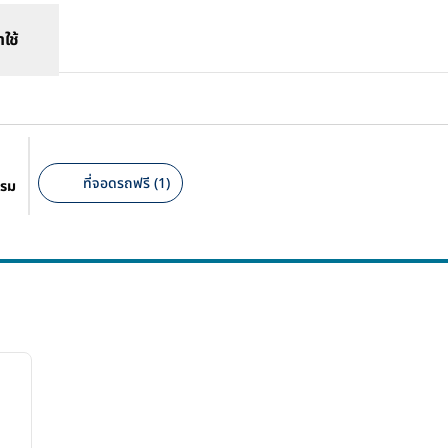
าใช้
ที่จอดรถฟรี (1)
แรม
ตัวกรองที่แนะนํา
/
4
ภาพถัดไป