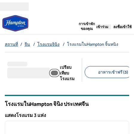
ข้ามไปที่เนื้อหา
เปิดแท็บใหม่
การเข้าพัก
เข้าร่วม
ลงชื่อเข้าใช้
ของคุณ
สถานที่
/
จีน
/
โรงแรมจินิง
/
โรงแรมในHampton จิ้นหนิง
เปรียบ
อาหารเช้าฟรี (3)
เทียบ
โรงแรม
ตัวกรองที่แนะนํา
โรงแรมในHampton จินิง ประเทศจีน
แสดงโรงแรม 3 แห่ง
1
/
12
แสดงโรงแรม 3 แห่ง
ภาพก่อนหน้า
ภาพถั
1 จาก 12