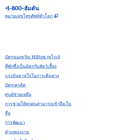
โทรศัพท์:
+1-800-ฮัมตัน
,
เปิดแท็บใหม่
หมายเลขโทรศัพท์ทั่วโลก
Facebook
X
Instagram
,
เปิดแท็บใหม่
,
เปิดแท็บใหม่
,
เปิดแท็บใหม่
บัตรของขวัญ Hilton (ยุโรป)
ที่พักซึ่งเป็นมิตรกับสัตว์เลี้ยง
แรงบันดาลใจในการเดินทาง
บัตรเครดิต
ศูนย์ช่วยเหลือ
การช่วยให้ทุกคนสามารถเข้าถึงเว็บ
สื่อ
การพัฒนา
ตำแหน่งงาน