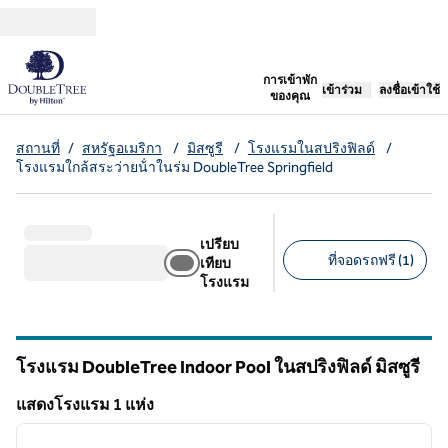
ข้ามไปที่เนื้อหา
เปิดแท็บใหม่
การเข้าพัก
เข้าร่วม
ลงชื่อเข้าใช้
ของคุณ
สถานที่
/
สหรัฐอเมริกา
/
มิสซูรี
/
โรงแรมในสปริงฟิลด์
/
โรงแรมใกล้สระว่ายน้ําในร่ม DoubleTree Springfield
เปรียบ
ที่จอดรถฟรี (1)
เทียบ
โรงแรม
ตัวกรองที่แนะนํา
โรงแรม DoubleTree Indoor Pool ในสปริงฟิลด์
มิสซูรี
มิสซูรี
แสดงโรงแรม 1 แห่ง
1
/
12
แสดงโรงแรม 1 แห่ง
ภาพก่อนหน้า
ภาพถั
1 จาก 12