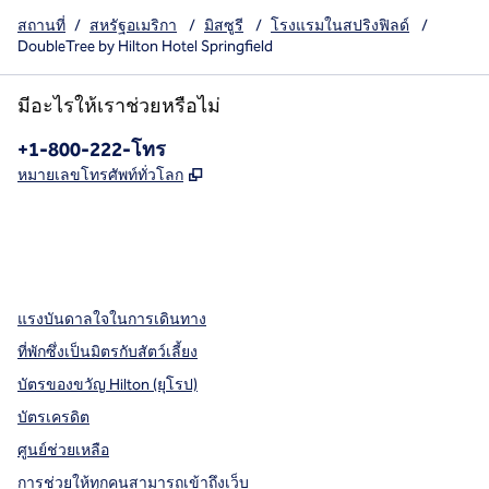
สถานที่
/
สหรัฐอเมริกา
/
มิสซูรี
/
โรงแรมในสปริงฟิลด์
/
DoubleTree by Hilton Hotel Springfield
มีอะไรให้เราช่วยหรือไม่
โทรศัพท์:
+1-800-222-โทร
,
เปิดแท็บใหม่
หมายเลขโทรศัพท์ทั่วโลก
X
Facebook
Instagram
,
เปิดแท็บใหม่
,
เปิดแท็บใหม่
,
เปิดแท็บใหม่
แรงบันดาลใจในการเดินทาง
ที่พักซึ่งเป็นมิตรกับสัตว์เลี้ยง
บัตรของขวัญ Hilton (ยุโรป)
บัตรเครดิต
ศูนย์ช่วยเหลือ
การช่วยให้ทุกคนสามารถเข้าถึงเว็บ