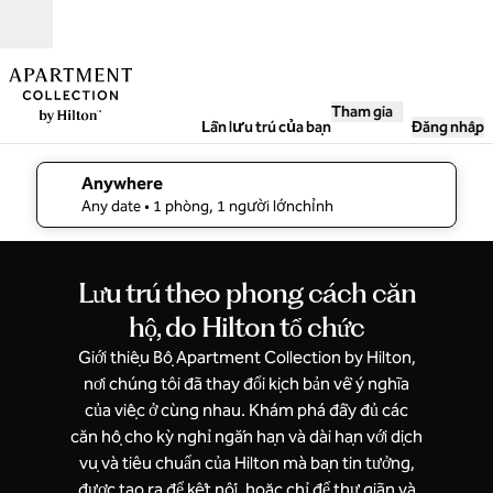
Bỏ qua nội dung
Mở
Tham gia
Lần lưu trú của bạn
Đăng nhập
Anywhere
sửa chi tiết tìm kiếm , Bất kỳ ngày nào, 1 phòng, 1 người lớ
Any date
• 1 phòng, 1 người lớnchỉnh
Lưu trú theo phong cách căn
hộ, do Hilton tổ chức
Giới thiệu Bộ Apartment Collection by Hilton,
nơi chúng tôi đã thay đổi kịch bản về ý nghĩa
của việc ở cùng nhau. Khám phá đầy đủ các
căn hộ cho kỳ nghỉ ngắn hạn và dài hạn với dịch
vụ và tiêu chuẩn của Hilton mà bạn tin tưởng,
được tạo ra để kết nối, hoặc chỉ để thư giãn và