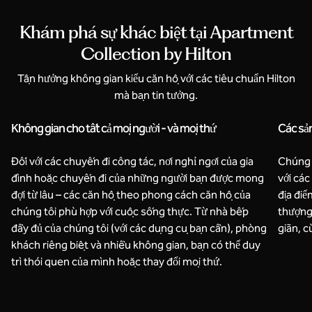
Khám phá sự khác biệt tại Apartment
Collection by Hilton
Tận hưởng không gian kiểu căn hộ với các tiêu chuẩn Hilton
mà bạn tin tưởng.
Không gian cho tất cả mọi người - và mọi thứ
Các sả
Đối với các chuyến đi công tác, nơi nghỉ ngơi của gia
Chúng t
đình hoặc chuyến đi của những người bạn được mong
với các
đợi từ lâu – các căn hộ theo phong cách căn hộ của
địa điể
chúng tôi phù hợp với cuộc sống thực. Từ nhà bếp
thượng
đầy đủ của chúng tôi (với các dụng cụ bạn cần), phòng
giãn, c
khách riêng biệt và nhiều không gian, bạn có thể duy
trì thói quen của mình hoặc thay đổi mọi thứ.