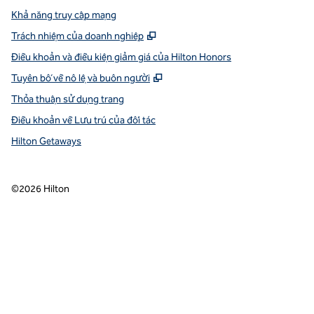
Khả năng truy cập mạng
,
Mở thẻ mới
Trách nhiệm của doanh nghiệp
Điều khoản và điều kiện giảm giá của Hilton Honors
,
Mở thẻ mới
Tuyên bố về nô lệ và buôn người
Thỏa thuận sử dụng trang
Điều khoản về Lưu trú của đối tác
Hilton Getaways
©
2026
Hilton