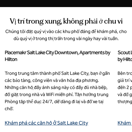
Vị trí trong xung, không phải ở chu vi
Chúng tôi đặt quý vị vào các khu phố đáng để khám phá, cho
dù quý vị ở trong thị trấn trong vài ngày hay vài tuần.
Placemakr Salt Lake City Downtown, Apartments by
Scout 
Utah, Hoa Kỳ
Geo
Hilton
by Hilt
Trong trung tâm thành phố Salt Lake City, bạn ở gần
Bên tr
các bảo tàng, công viên và văn hóa địa phương.
giải tr
Những căn hộ đầy ánh sáng này có đầy đủ nhà bếp,
đến 2 
đồ giặt trong nhà và WiFi miễn phí. Tận hưởng trung
và đồ g
Phòng tập thể dục 24/7, dễ dàng đi lại và đỗ xe tại
thượng
chỗ.
Khám phá các căn hộ ở Salt Lake City
Khám p