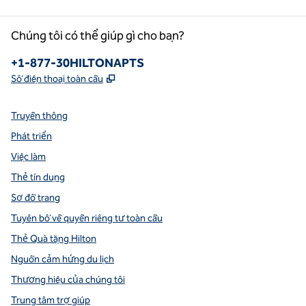
Chúng tôi có thể giúp gì cho bạn?
Điện thoại:
+1-877-30HILTONAPTS
,
Mở thẻ mới
Số điện thoại toàn cầu
Truyền thông
Phát triển
Việc làm
Thẻ tín dụng
Sơ đồ trang
Tuyên bố về quyền riêng tư toàn cầu
Thẻ Quà tặng Hilton
Nguồn cảm hứng du lịch
Thương hiệu của chúng tôi
Trung tâm trợ giúp