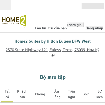
Bỏ qua nội dung
Mở
Tham gia
Lần lưu trú của bạn
Đăng nhập
Home2 Suites by Hilton Euless DFW West
,
M
2570 State Highway 121, Euless, Texas, 76039, Hoa Kỳ
Bộ sưu tập
Tất
Khách
Ăn
Tiện
Sự
Phòng
Golf
cả
sạn
uống
nghi
kiện