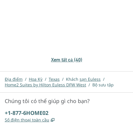
Xem tất cả (40)
Địa điểm
/
Hoa Kỳ
/
Texas
/
Khách
sạn Euless
/
Home2 Suites by Hilton Euless DFW West
/
Bộ sưu tập
Chúng tôi có thể giúp gì cho bạn?
Điện thoại:
+1-877-6HOME02
,
Mở thẻ mới
Số điện thoại toàn cầu