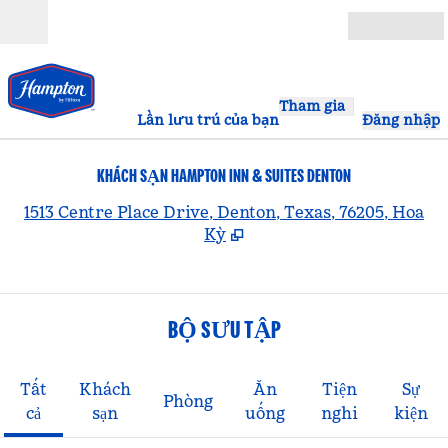
Bỏ qua nội dung
Mở
Tham gia
Lần lưu trú của bạn
Đăng nhập
KHÁCH SẠN HAMPTON INN & SUITES DENTON
,
1513 Centre Place Drive, Denton, Texas, 76205, Hoa
Kỳ
BỘ SƯU TẬP
Tất
Khách
Ăn
Tiện
Sự
Phòng
cả
sạn
uống
nghi
kiện