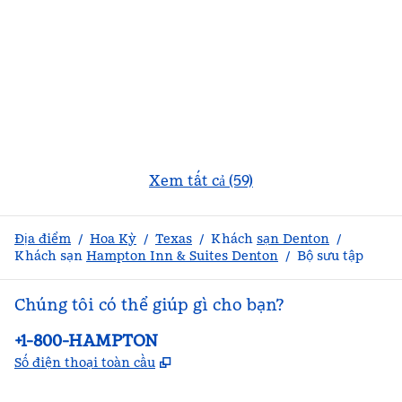
Xem tất cả (59)
Địa điểm
/
Hoa Kỳ
/
Texas
/
Khách
sạn Denton
/
Khách sạn
Hampton Inn & Suites Denton
/
Bộ sưu tập
Chúng tôi có thể giúp gì cho bạn?
Điện thoại:
+1-800-HAMPTON
,
Mở thẻ mới
Số điện thoại toàn cầu