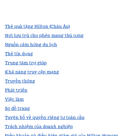
facebook
x
instagram
,
Mở tab mới
,
Mở tab mới
,
Mở tab mới
Thẻ quà tặng Hilton (Châu Âu)
Nơi lưu trú cho phép mang thú cưng
Nguồn cảm hứng du lịch
Thẻ tín dụng
Trung tâm trợ giúp
Khả năng truy cập mạng
Truyền thông
Phát triển
Việc làm
Sơ đồ trang
Tuyên bố về quyền riêng tư toàn cầu
Trách nhiệm của doanh nghiệp
Điều khoản và điều kiện giảm giá của Hilton Honors