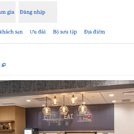
am gia
Đăng nhập
khách sạn
Ưu đãi
Bộ sưu tập
Địa điểm
,
Mở thẻ mới
ỳ