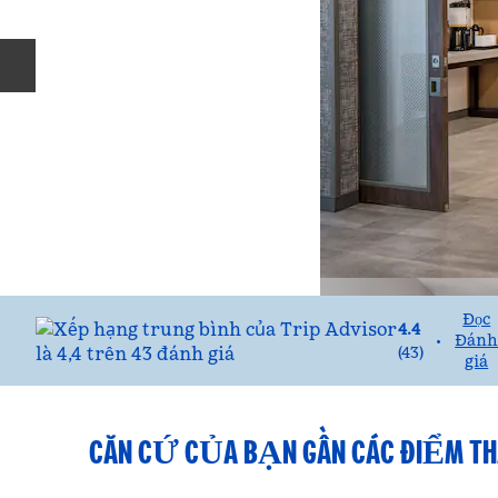
Trang chiếu trước
Đọc
4.4
Đán
•
(
43
)
giá
CĂN CỨ CỦA BẠN GẦN CÁC ĐIỂM TH