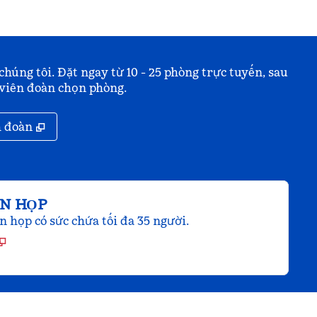
chúng tôi. Đặt ngay từ 10 - 25 phòng trực tuyến, sau
 viên đoàn chọn phòng.
,
Mở thẻ mới
h đoàn
AN HỌP
 họp có sức chứa tối đa 35 người.