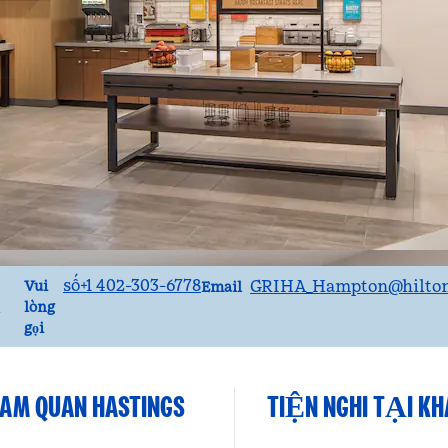
Gọi
Email
số+1 402-303-6778
GRIHA_Hampton
@hilto
Vui
Email
h
lòng
gọi
AM QUAN HASTINGS
TIỆN NGHI TẠI K