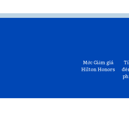
Mức Giảm giá
Tí
Hilton Honors
đê
ph