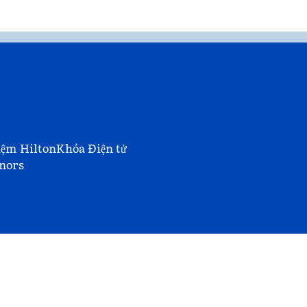
iệm Hilton
Khóa Điện tử
nors