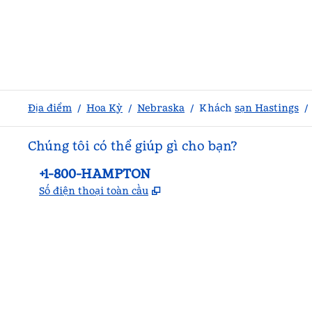
Địa điểm
/
Hoa Kỳ
/
Nebraska
/
Khách
sạn Hastings
/
Chúng tôi có thể giúp gì cho bạn?
Điện thoại:
+1-800-HAMPTON
,
Mở thẻ mới
Số điện thoại toàn cầu
facebook
x
instagram
,
Mở tab mới
,
Mở tab mới
,
Mở tab mới