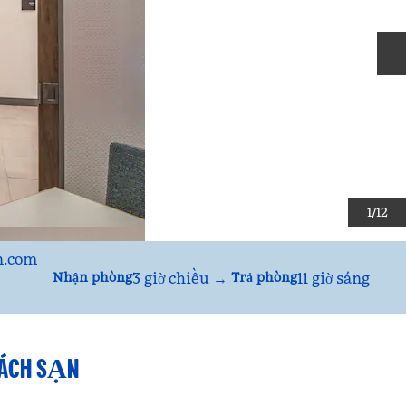
T
1
/
12
n.com
3 giờ chiều
→
11 giờ sáng
Nhận phòng
Trả phòng
HÁCH SẠN