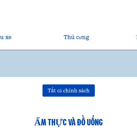
u xe
Thú cưng
Tất cả chính sách
ẨM THỰC VÀ ĐỒ UỐNG