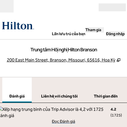
Bỏ qua nội dung
Mở
Tham gia
Lần lưu trú của bạn
Đăng nhập
Trung tâm Hội nghị Hilton Branson
,
Mở
200 East Main Street, Branson, Missouri, 65616, Hoa Kỳ
1
/
12
hình ảnh trước
hình
1/12
Liên hệ với chúng tôi
Đánh giá
Liên hệ với chúng tôi
Thời gian đến
4.2
(
1725
)
Đọc Đánh giá