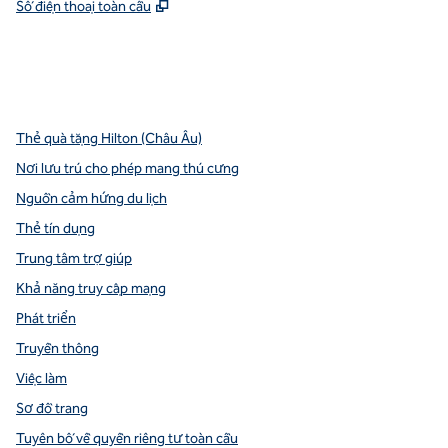
,
Mở thẻ mới
Số điện thoại toàn cầu
x
facebook
instagram
youtube
pinterest
,
Mở tab mới
,
Mở tab mới
,
Mở tab mới
,
Mở tab mới
,
Mở tab mới
Thẻ quà tặng Hilton (Châu Âu)
Nơi lưu trú cho phép mang thú cưng
Nguồn cảm hứng du lịch
Thẻ tín dụng
Trung tâm trợ giúp
Khả năng truy cập mạng
Phát triển
Truyền thông
Việc làm
Sơ đồ trang
Tuyên bố về quyền riêng tư toàn cầu