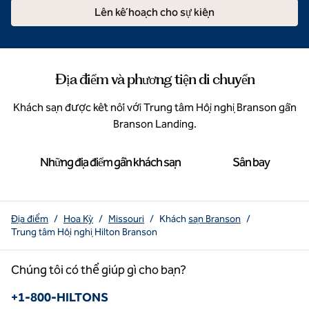
Lên kế hoạch cho sự kiện
Địa điểm và phương tiện di chuyển
Khách sạn được kết nối với Trung tâm Hội nghị Branson gần
Branson Landing.
Những địa điểm gần khách sạn
Sân bay
Địa điểm
/
Hoa Kỳ
/
Missouri
/
Khách
sạn Branson
/
Trung tâm Hội nghị Hilton Branson
Chúng tôi có thể giúp gì cho bạn?
Điện thoại:
+1-800-HILTONS