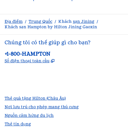
Địa điểm
/
Trung Quốc
/
Khách
sạn Jining
/
Khách sạn Hampton by Hilton Jining Gaoxin
Chúng tôi có thể giúp gì cho bạn?
Điện thoại:
+1-800-HAMPTON
,
Mở thẻ mới
Số điện thoại toàn cầu
facebook
x
instagram
,
Mở tab mới
,
Mở tab mới
,
Mở tab mới
Thẻ quà tặng Hilton (Châu Âu)
Nơi lưu trú cho phép mang thú cưng
Nguồn cảm hứng du lịch
Thẻ tín dụng