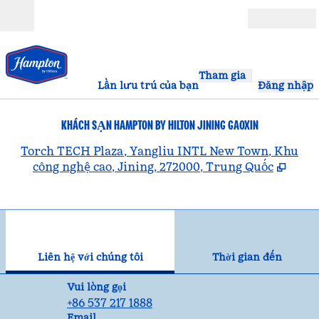
Bỏ qua nội dung
Mở
Tham gia
Lần lưu trú của bạn
Đăng nhập
KHÁCH SẠN HAMPTON BY HILTON JINING GAOXIN
,
Torch TECH Plaza, Yangliu INTL New Town, Khu
công nghệ cao, Jining, 272000, Trung Quốc
1
/
12
hình ảnh trước
hìn
1/12
Liên hệ với chúng tôi
Liên hệ với chúng tôi
Thời gian đến
Gọi
Vui lòng gọi
+86 537 217 1888
Email
Email