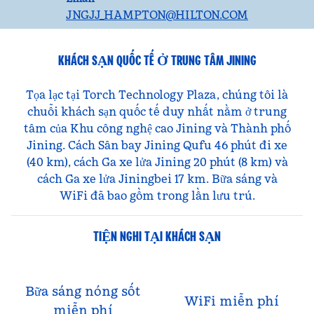
JNGJJ_HAMPTON
@HILTON.COM
KHÁCH SẠN QUỐC TẾ Ở TRUNG TÂM JINING
Tọa lạc tại Torch Technology Plaza, chúng tôi là
chuỗi khách sạn quốc tế duy nhất nằm ở trung
tâm của Khu công nghệ cao Jining và Thành phố
Jining. Cách Sân bay Jining Qufu 46 phút đi xe
(40 km), cách Ga xe lửa Jining 20 phút (8 km) và
cách Ga xe lửa Jiningbei 17 km. Bữa sáng và
WiFi đã bao gồm trong lần lưu trú.
TIỆN NGHI TẠI KHÁCH SẠN
Bữa sáng nóng sốt
WiFi miễn phí
miễn phí