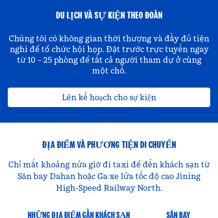
DU LỊCH VÀ SỰ KIỆN THEO ĐOÀN
Chúng tôi có không gian thời thượng và đầy đủ tiện
nghi để tổ chức hội họp. Đặt trước trực tuyến ngay
từ 10 – 25 phòng để tất cả người tham dự ở cùng
một chỗ.
Lên kế hoạch cho sự kiện
ĐỊA ĐIỂM VÀ PHƯƠNG TIỆN DI CHUYỂN
Chỉ mất khoảng nửa giờ đi taxi để đến khách sạn từ
Sân bay Dahan hoặc Ga xe lửa tốc độ cao Jining
High-Speed Railway North.
NHỮNG ĐỊA ĐIỂM GẦN KHÁCH SẠN
SÂN BAY