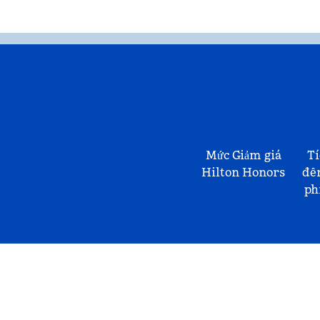
Mức Giảm giá
Tí
Hilton Honors
đê
ph