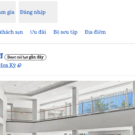
am gia
Đăng nhập
khách sạn
Ưu đãi
Bộ sưu tập
Địa điểm
RT
Được cải tạo gần đây
,
Mở thẻ mới
 Hoa Kỳ