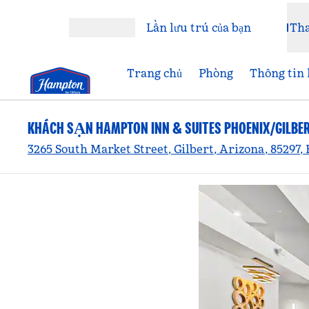
Bỏ qua nội dung
Lần lưu trú của bạn
Th
Mở menu
Trang chủ
Phòng
Thông tin 
KHÁCH SẠN HAMPTON INN & SUITES PHOENIX/GILBE
3265 South Market Street, Gilbert, Arizona, 85297,