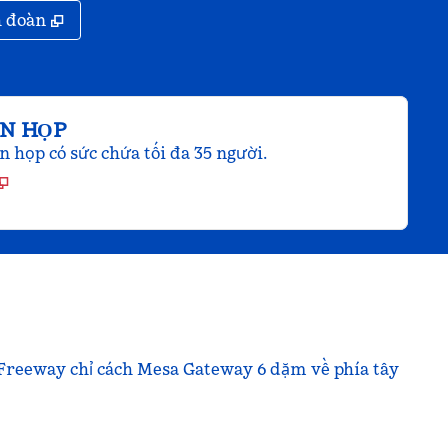
,
Mở thẻ mới
h đoàn
AN HỌP
 họp có sức chứa tối đa 35 người.
 Freeway chỉ cách Mesa Gateway 6 dặm về phía tây