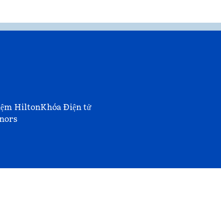
iệm Hilton
Khóa Điện tử
nors