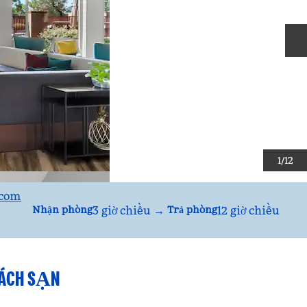
T
1
/
12
.com
3 giờ chiều
→
12 giờ chiều
Nhận phòng
Trả phòng
HÁCH SẠN