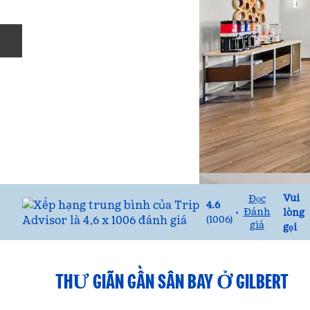
Trang chiếu trước
Gọi
Vui
Đọc
4.6
Đánh
•
lòng
(
1006
)
giá
gọi
THƯ GIÃN GẦN SÂN BAY Ở GILBERT