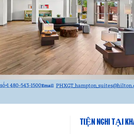
Email
số+1 480-543-1500
PHXGT_hampton_suites
@hilton
Email
TIỆN NGHI TẠI K