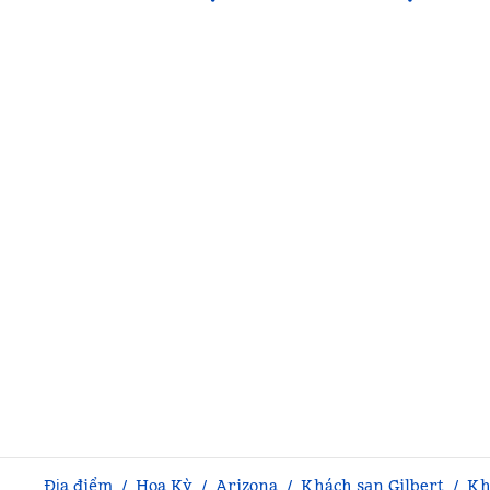
Địa điểm
/
Hoa Kỳ
/
Arizona
/
Khách
sạn Gilbert
/
Kh