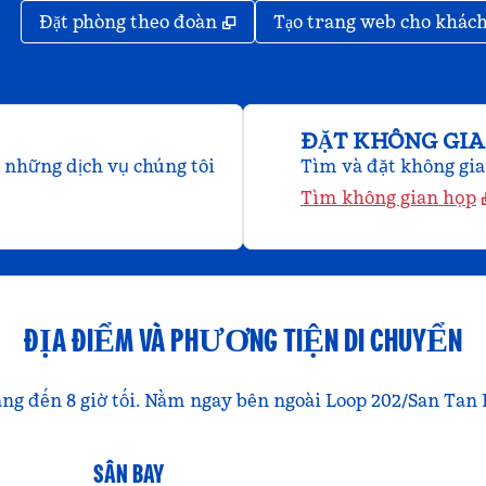
,
Mở thẻ mới
Đặt phòng theo đoàn
Tạo trang web cho khác
ĐẶT KHÔNG GI
u những dịch vụ chúng tôi
Tìm và đặt không gian
Tìm không gian họp
ĐỊA ĐIỂM VÀ PHƯƠNG TIỆN DI CHUYỂN
áng đến 8 giờ tối. Nằm ngay bên ngoài Loop 202/San Tan
SÂN BAY